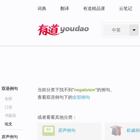
词典
翻译
有道精品课
云笔记
中英
有道 - 网易旗下搜索
双语例句
当前分类下找不到"
negativism
"的例句。
查看双语例句下的
全部例句
全部
口语
书面语
或者看看其他分类：
论文
原声例句
权威例
原声例句