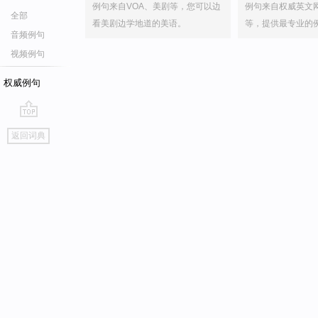
例句来自VOA、美剧等，您可以边
例句来自权威英文
全部
看美剧边学地道的美语。
等，提供最专业的
音频例句
视频例句
权威例句
go
返回词典
top