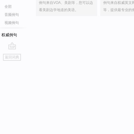
例句来自VOA、美剧等，您可以边
例句来自权威英文
全部
看美剧边学地道的美语。
等，提供最专业的
音频例句
视频例句
权威例句
go
返回词典
top