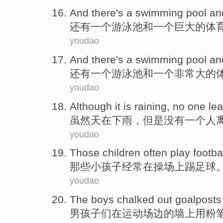
And there's
a
swimming pool
an
还有
一
个
游泳池
和
一个
巨大的
体
youdao
And there's
a
swimming pool
an
还有
一
个
游泳池
和
一个
非常大
的
youdao
Although
it
is raining
,
no
one
le
虽然
天在
下雨
，但是
没有
一个人
youdao
Those
children
often
play footba
那些
小孩子
经常
在
操场上
踢
足球
youdao
The boys
chalked out
goalposts
男孩子
们
在
运动
场边
的
墙上
用
粉