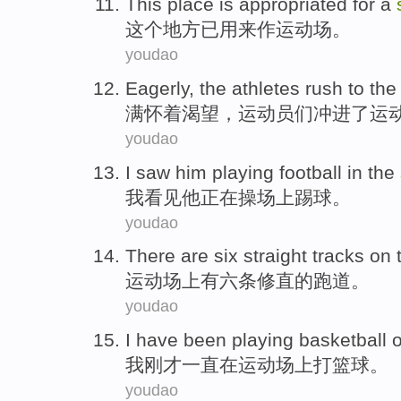
This
place
is appropriated
for a
这个
地方
已
用来作运动场。
youdao
Eagerly
,
the athletes
rush
to
the
满怀着渴望
，
运动员
们
冲
进
了
运
youdao
I
saw
him
playing football
in
the
我
看见
他
正在
操场
上
踢球
。
youdao
There are
six
straight
tracks
on 
运动
场上
有
六
条修
直
的
跑道
。
youdao
I
have been playing
basketball
我
刚才
一直
在
运动场上打
篮球
。
youdao