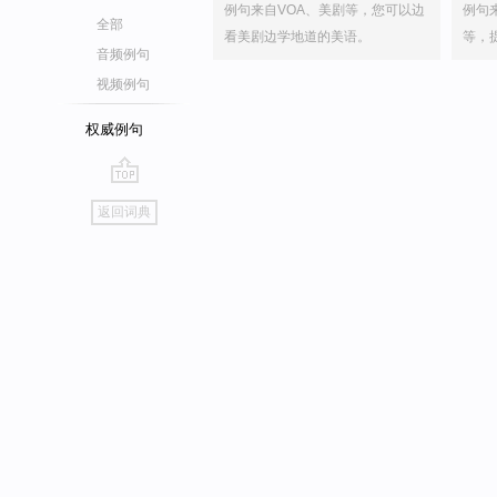
例句来自VOA、美剧等，您可以边
例句
全部
看美剧边学地道的美语。
等，
音频例句
视频例句
权威例句
go
返回词典
top