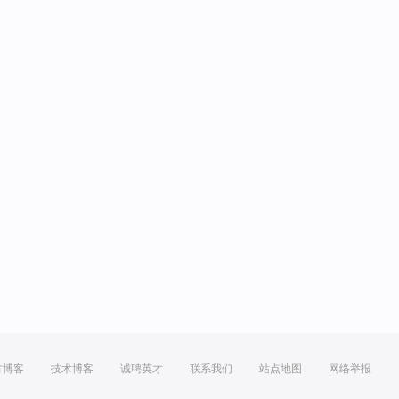
方博客
技术博客
诚聘英才
联系我们
站点地图
网络举报