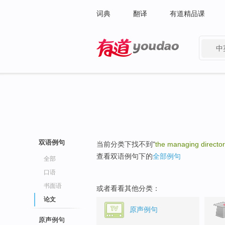
词典
翻译
有道精品课
中
有道 - 网易旗下搜索
双语例句
当前分类下找不到"
the managing director
查看双语例句下的
全部例句
全部
口语
书面语
或者看看其他分类：
论文
原声例句
原声例句