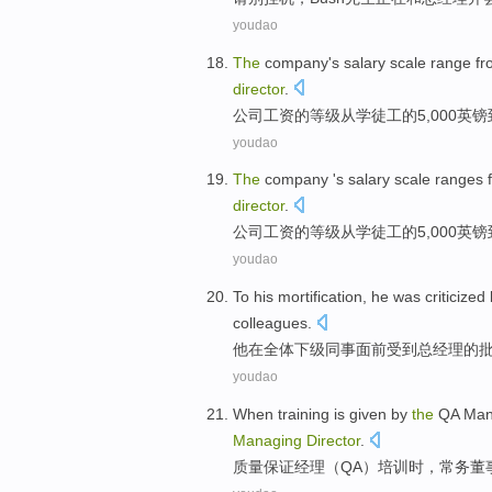
youdao
The
company's
salary
scale
range
fr
director
.
公司
工资
的
等级
从
学徒工
的5,000英
youdao
The
company
's
salary
scale
ranges
director
.
公司
工资
的
等级
从
学徒工
的5,000英镑
youdao
To
his
mortification
, he was
criticized
colleagues
.
他
在
全体
下级
同事
面前
受到
总经理
的
youdao
When
training
is given by
the
QA
Man
Managing
Director
.
质量
保证
经理
（QA）
培训
时
，
常务
董