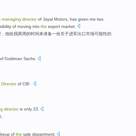
e
managing
director
of
Jayal
Motors, has
given
me
two
ibility
of
moving into
the
export
market
.
理，他
给
我
两
周
的
时间
来
准备
一
份
关于
进军
出口
市场
可能性
的
of
Goldman Sachs
.
g
Director
of
CBI
.
ng
director
is only
23
.
惊。
akeup
of
the
sale
department
.