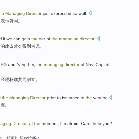
the
Managing
Director
just
expressed
so well.
意
表示赞同。
d
if
we
can
gain
the
ear
of
the
managing
director
.
们
的
建议
才
会
得到
考虑
。
MPG
and
Yang
Lei,
the
managing
director
of
Navi
Capital
.
总经理
杨
镭共同创立。
y
the
Managing
Director
prior to
issuance
to
the
vendor
.
应商
。
aging
Director
at
the
moment,
I
’m afraid.
Can
I
help
you
?
会
，
我
可以
帮
你
忙吗?