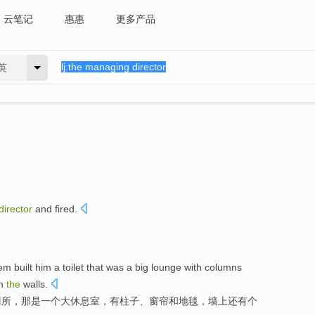
云笔记
惠惠
更多产品
英
director
and
fired
.
em
built
him
a
toilet
that
was
a
big
lounge
with
columns
n
the
walls
.
厕所
，
那
是
一个
大
休息室
，
有
柱子
、
窗帘
和
地毯
，墙上
还有个