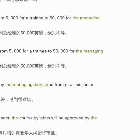
om
5, 000 for a
trainee
to 50, 000 for
the
managing
镑到总经理
的
50,000英镑，级别不等。
from
5, 000 for a
trainee
to
50
, 000
for
the
managing
到
总经理
的
50,000
英镑
，级别不等。
by
the
managing
director
in
front
of
all
his
junior
批评
，感到很
难堪
。
ager
,
the
course
syllabus will
be approved by
the
事
对
培训
课
教学
大纲进行
审批
。