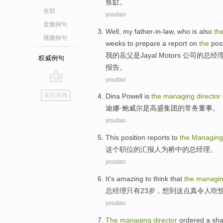
鱼缸。
全部
youdao
音频例句
Well,
my
father-in-law
, who
is
also
th
视频例句
weeks
to
prepare
a
report
on
the
poss
我
的
岳父
是
Jayal
Motors 公司
的
总经
权威例句
报告
。
youdao
go
返回词典
Dina
Powell
is
the
managing
director
top
迪娜
·鲍威尔
是
高盛集团
的
常务
董事
。
youdao
This
position
reports to
the
Managin
这个
职位
的
汇报人为桥中的总经理
。
youdao
It's amazing
to think
that
the
managi
总经理
只有
23岁，
想到
这点
真
令人吃
youdao
The
managing
director
ordered a
sh