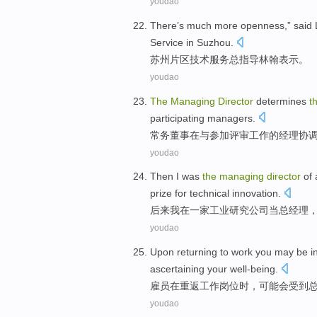
youdao
There’s much more openness,” sai
Service
in
Suzhou
.
苏州
片区
技术
服务
总指导林翰表示。
youdao
The
Managing
Director
determines
t
participating
managers
.
常务
董事
在与
参加
评审
工作
的
经理
协
youdao
Then
I
was
the
managing
director
of
prize for
technical
innovation
.
后来
我
在
一家
工业
研究
公司
当
总经理
youdao
Upon
returning to
work
you
may
be
i
ascertaining
your well-being
.
雇员
在
重返
工作
岗位时，
可能
会
受到
youdao