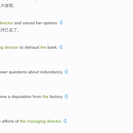
员大
改组
。
director
and voiced
her
opinion.
直抒己见了。
ng
director
to
defraud
the
bank
.
swer
questions
about
redundancy
.
eive
a
deputation from
the
factory
.
e
efforts
of
the
managing
director
.
。