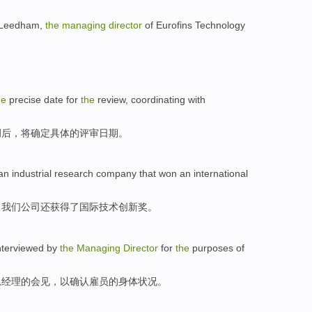
d Leedham,
the
managing
director
of Eurofins
Technology
he
precise
date
for
the
review
,
coordinating
with
调后
，
将确定
具体
的评审
日期
。
 an
industrial
research
company
that
won
an international
，我们公司
还获得了
国际
技术
创新奖
。
nterviewed
by
the
Managing
Director
for
the
purposes
of
总经理
的
会见
，以确认雇员的
身体
状况。