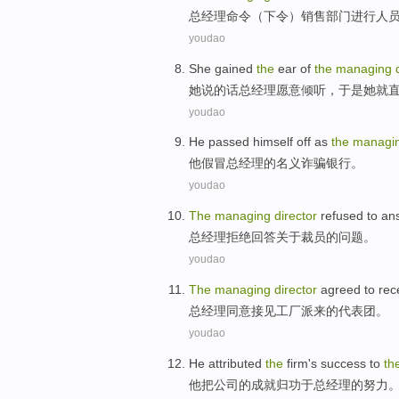
总经理
命令（
下令
）
销售
部门进行人
youdao
She
gained
the
ear
of
the
managing
她
说的话
总经理
愿意
倾听
，
于是
她就
youdao
He
passed himself off as
the
managi
他
假冒
总经理
的
名义
诈骗
银行
。
youdao
The
managing
director
refused to
an
总经理
拒绝
回答
关于
裁员
的
问题
。
youdao
The
managing
director
agreed to
rec
总经理
同意
接见
工厂
派来的
代表团
。
youdao
He
attributed
the
firm
's
success
to
th
他
把
公司
的
成就
归功于
总经理
的
努力