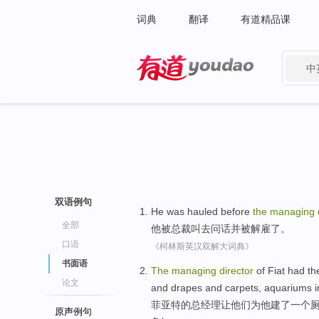
词典
翻译
有道精品课
中
有道 - 网易旗下搜索
双语例句
He
was
hauled
before
the
managing
全部
他
被
总裁叫去
问话
并
被解雇了。
口语
《柯林斯英汉双解大词典》
书面语
The
managing
director
of
Fiat had
th
论文
and
drapes
and
carpets
,
aquariums
i
菲亚特
的
总经理
让
他们
为
他
建
了
一
个
原声例句