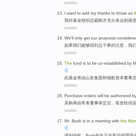
youdao
I
want
to
add
my
thanks to those as
我
对
基金组织
总裁
刚才
充分表达
的谢
youdao
We
'll only
get
our
proposal
considere
如果
我们
能够
得到
总干事
的
注意，
我
youdao
The
fund
is
to be co-established
by 
此
基金
将
由山友集团
和
领航
资本
董事
youdao
Purchase
orders
will be
authorized
b
采购
单
由
常务
董事
审定
后，
签发
给
供
youdao
Mr.
Bush
is in a
meeting
with
the
Man
请别挂机，
Bush
先生
正在
和
总经理
开