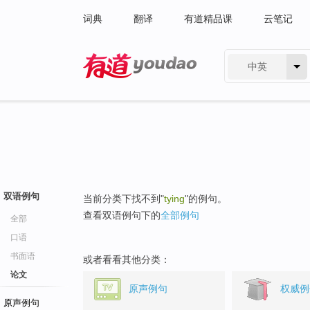
词典
翻译
有道精品课
云笔记
中英
有道 - 网易旗下搜索
双语例句
当前分类下找不到"
tying
"的例句。
查看双语例句下的
全部例句
全部
口语
书面语
或者看看其他分类：
论文
原声例句
权威例
原声例句