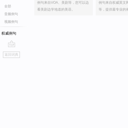
例句来自VOA、美剧等，您可以边
例句来自权威英文
全部
看美剧边学地道的美语。
等，提供最专业的
音频例句
视频例句
权威例句
go
返回词典
top