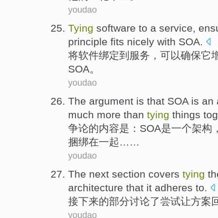
youdao
Tying
software
to
a
service
,
ensu
principle
fits nicely with
SOA
.
将
软件
绑定
到
服务
，可以
确保
它
SOA
。
youdao
The argument
is
that
SOA
is
an
much
more than
tying
things
tog
争论
的内容
是
：
SOA
是
一个
架构
捆绑
在一起
……
youdao
The next
section
covers
tying
t
architecture
that
it
adheres
to.
接下来
的
部分
讨论了
尝试让
方案
youdao