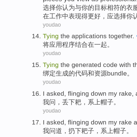
选择
你
认为
与
你
的
目标
相符
的
衣
在
工作
中
表现
得更好
，应
选择
你
youdao
Tying
the
applications
together
.
将
应用程序
结合在一起
。
youdao
Tying
the
generated
code
with
t
绑定
生成
的
代码
和
资源
bundle
。
youdao
I
asked
,
flinging down
my rake
,
我
问
，
丢下
耙
，
系
上
帽子
。
youdao
I
asked
,
flinging down
my rake 
我
问道
，
扔下
耙子
，系
上帽子
。