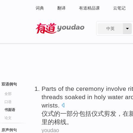
词典
翻译
有道精品课
云笔记
中英
有道 - 网易旗下搜索
双语例句
Parts
of
the
ceremony
involve
ri
全部
threads
soaked
in
holy water ar
口语
wrists
.
书面语
仪式
的
一部分
包括
仪式
剪发
，
在
论文
里的
棉线
。
youdao
原声例句