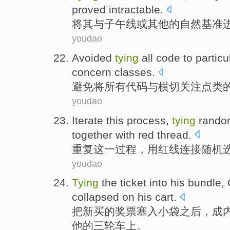
proved intractable.
将
其
与
子午线
或
其他
的
自然
基准
youdao
Avoided
tying
all
code
to
particu
concern
classes
.
避免
将
所有
代码
与
横切
关注点类
youdao
Iterate
this
process
,
tying
rando
together
with
red thread.
重复
这
一
过程
，
用
红线连接
随机
youdao
Tying
the
ticket
into
his
bundle
,
collapsed
on
his
cart
.
把
新买的奖
票
塞入小
袋
之后，
成
他的三轮车上。