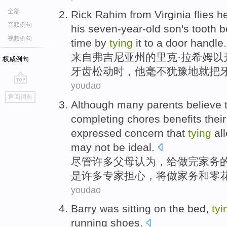
全部
Rick
Rahim
from
Virginia
flies
he
音频例句
his
seven-year-old
son
's
tooth
b
视频例句
time
by
tying
it
to a
door handle
.
来自
弗吉尼亚州
的里克·
拉希姆
以
权威例句
牙齿
松动
时
，
他
毫不
犹豫地
就把
youdao
go
返回词典
top
Although
many
parents
believe
t
completing
chores
benefits
their
expressed concern
that
tying
al
may
not be
ideal
.
尽管
许多
父母
认为
，给做完
家务
是许多
专家
担心
，将做家务和零
youdao
Barry
was sitting
on
the bed
,
tyi
running shoes
.