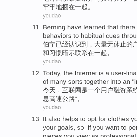
牢牢地捆
在一起
。
youdao
Berning
have
learned
that there
behaviors
to
habitual
cues
throu
伯
宁
已经
认识到
，大量无休止的
和
习惯
暗示
联系
在一起。
youdao
Today
,
the Internet
is
a
user-fin
of many sorts
together
into an "
今天
，
互联网
是
一个
用户
融资
系
息
高速公路”。
youdao
It also
helps
to
opt
for
clothes
y
your
goals
,
so
,
if
you
want to
pe
pieces you
view
as
professional