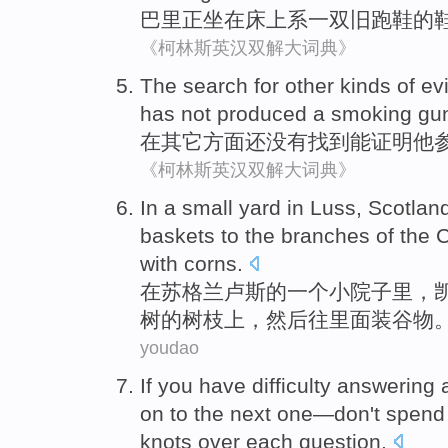
巴里
正
坐在床
上
系一双
旧
跑鞋
的
《柯林斯英汉双解大词典》
The
search
for
other
kinds
of
ev
has not produced a smoking gu
在
其它
方面
还没有
找到
能证明
他
《柯林斯英汉双解大词典》
I
n a small yard in Luss, Scotlan
baskets to the branches of the C
with corns.
在
苏格兰卢斯的一个小院子里，
树的树枝上，然后往里面装谷物
youdao
I
f you have difficulty answering
on to the next one—don't spend
knots over each question.