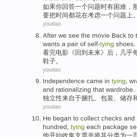
如
果你回答一个问题时有困难，
要把时间都花在考虑一个问题上
youdao
After
we
see
the
movie
Back to
wants
a pair
of self-
tying
shoes
.
看
完
电影
《
回到
未来
》
后
，
几乎
鞋子。
youdao
Independence
came
in
tying
,
wr
and
rationalizing
that
wardrobe
.
独立性
来自
于
捆扎
、
包装
、
储存
youdao
He
began to
collect
checks
and
hundred,
tying
each
package
se
他
开始
收集
支票
并
将其分类
为
一