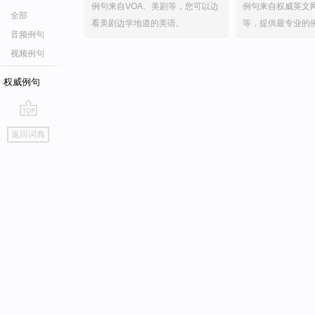
例句来自VOA、美剧等，您可以边
例句来自权威英文
全部
看美剧边学地道的美语。
等，提供最专业的
音频例句
视频例句
权威例句
go
返回词典
top