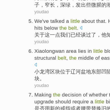
子
，
窄
长，深绿，发出些微
腥
的
youdao
We
've
talked
a
little
about
that
.
hits
below
the
belt
.
关于
这
一点
我们
已经
谈过了
，
他
youdao
Xiaolongwan area lies
in
little
bl
structural
belt
,
the
middle
of eas
小
龙湾
区块
位于
辽河
盆地
东部
凹
块。
youdao
Making
the
decision
of
whether 
upgrade
should require
a
little
bi
是否
用
新的
戒指
或者
腰带
替换
旧