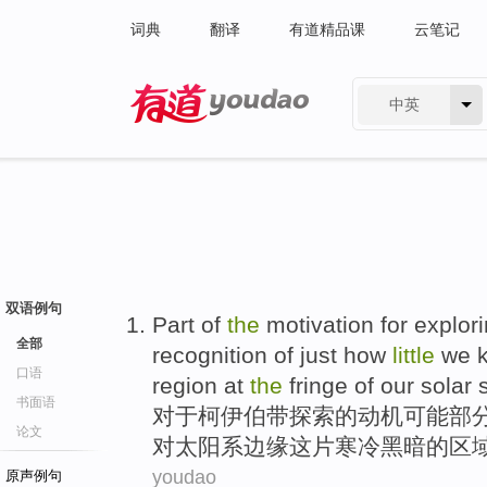
词典
翻译
有道精品课
云笔记
中英
有道 - 网易旗下搜索
双语例句
Part
of
the
motivation
for
explor
全部
recognition
of
just
how
little
we
k
口语
region
at
the
fringe
of
our
solar 
书面语
对于
柯
伊伯带
探索
的
动机
可能
部
论文
对
太阳系
边缘
这
片
寒冷
黑暗
的
区
youdao
原声例句