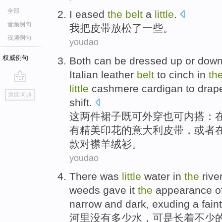
全部
I
eased
the
belt
a
little
.
音频例句
我
把
皮带
放松了
一些。
视频例句
youdao
权威例句
Both
can be
dressed
up or down
Italian
leather
belt
to cinch
in
th
little
cashmere
cardigan to
drap
go
返回词典
top
shift.
这
两
件
裙子
既
可
外穿
也可内搭：
有精美印花
的
意大利
皮带
，
或者
款对襟
羊绒衫
。
youdao
There was
little
water
in
the
rive
weeds gave it
the
appearance o
narrow
and dark, exuding a fain
河里
没有
多少
水
，
可是
长
着不少