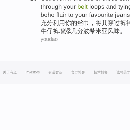
through
your
belt
loops
and tyin
boho
flair
to
your
favourite
jeans
充分
利用
你
的
丝巾
，将
其
穿过
裤
牛仔裤
增添
几分
波希米亚
风味。
youdao
关于有道
Investors
有道智选
官方博客
技术博客
诚聘英