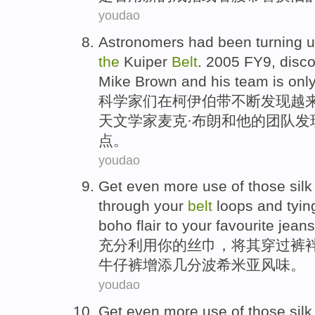
youdao
Astronomers had
been turning 
the
Kuiper
Belt
. 2005
FY9
,
disc
Mike
Brown
and
his
team
is
onl
科学家
们
在
柯伊伯
带
不断
发现
越
天文学家
麦克
·
布朗
和
他
的
团队
发
点
。
youdao
Get even more
use
of
those sil
through
your
belt
loops
and tyin
boho
flair
to
your
favourite
jeans
充分
利用
你
的
丝巾
，将
其
穿过
裤
牛仔裤
增添
几分
波希米亚
风味。
youdao
Get even more
use
of
those sil