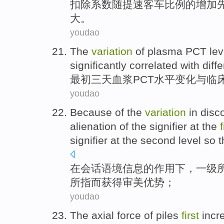
扣除
系数
随
提速
客车
比例
的
增加
大。
youdao
The
variation
of plasma
PCT
lev
significantly correlated
with
diff
最初
三
天
血浆
PCT
水平
变化
与
临
youdao
Because of the
variation
in
disc
alienation of the
signifier
at the
f
signifier at the
second
level so 
在
会话
语境
信息
的
作用下，
一级
所指而获得
审美
优势；
youdao
The axial
force
of
piles
first
incr