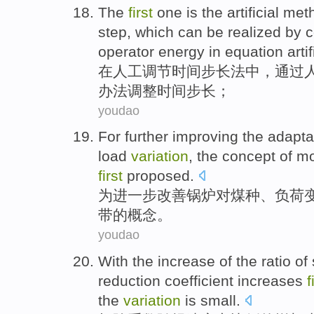
The
first
one is the
artificial
met
step
, which can be realized
by
c
operator
energy
in
equation
artif
在
人工
调节
时间
步
长法
中，
通过
办法调整时间步长；
youdao
For
further
improving
the
adaptab
load
variation
, the
concept
of
mo
first
proposed
.
为
进一步
改善
锅炉
对
煤种
、
负荷
带
的
概念
。
youdao
With the increase
of
the
ratio
of
reduction
coefficient
increases
f
the
variation
is small
.