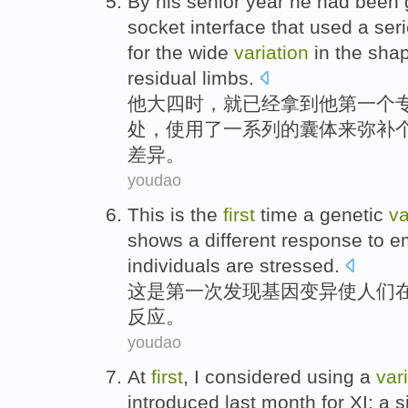
By
his
senior
year
he
had been
socket interface that
used
a ser
for
the wide
variation
in the
sha
residual
limbs
.
他
大四时
，
就
已经
拿到
他
第一个
处，
使用
了
一系列
的
囊
体
来
弥补
差异
。
youdao
This
is
the
first
time
a
genetic
va
shows
a
different
response
to
em
individuals are
stressed
.
这
是
第一
次
发现
基因
变异
使人们
反应
。
youdao
At
first
,
I
considered
using
a
var
introduced
last month
for
XI
:
a
s