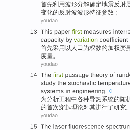
首先
利用
波形
分解
确定
地震
反射
变化
的反射
波波
形
特征
参数
；
youdao
This paper
first
measures
interr
capacity by
variation
coefficient
首先
采用
以
人口
为权数的
加权
变
度量
。
youdao
The
first
passage
theory
of
ran
study
the
stochastic
temperatur
systems
in
engineering
.
为分析
工程
中
各种
导热
系统
的
随
的
首次
穿越
理论
对
其进行了
研究
youdao
The
laser
fluorescence
spectru