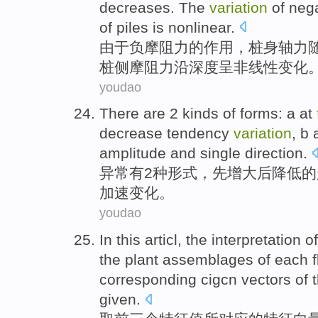
decreases
. The
variation
of
nega
of
piles
is
nonlinear
.
由于
负
摩
阻力
的
作用，
桩
身轴
力
桩侧摩阻力沿深度呈非线性
变化
youdao
There are
2
kinds of
forms
: a
at
decrease
tendency
variation
, b
amplitude
and single direction.
异常
有
2
种
形式
，
先
增大
后
降低
的
加速
变化。
youdao
In this articl, the
interpretation
of
the
plant
assemblages
of
each
corresponding
cigcn
vectors
of 
given.