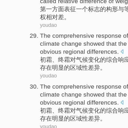
called
relative
difference
of
weig
第
一方面
表征
一个
标志
的
构
形
与
权
相对
差
。
youdao
The
comprehensive
response
o
climate
change
showed
that th
obvious
regional
differences
.
初霜
、终霜
对
气候
变化
的
综合
响
存在
明显的
区域性
差异。
youdao
The
comprehensive
response
o
climate
change
showed
that th
obvious
regional
differences
.
初霜
、终霜
对
气候
变化
的
综合
响
存在
明显的
区域性
差异。
youdao