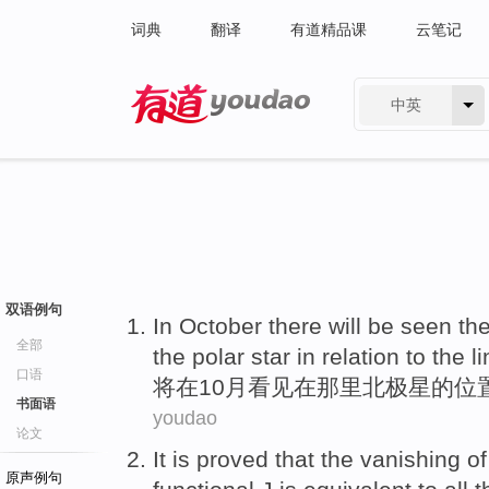
词典
翻译
有道精品课
云笔记
中英
有道 - 网易旗下搜索
双语例句
In
October
there
will be
seen
th
全部
the
polar
star in relation
to
the l
口语
将
在
10月
看见
在
那里
北极星
的
位
书面语
youdao
论文
It is
proved
that the
vanishing
of
原声例句