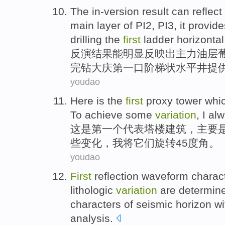
The in-version
result
can
reflect
main
layer
of
PI2, PI3, it
provide
drilling
the
first
ladder
horizontal
反演
结果
能
明显
反映
出
主力
油层
完钻大庆
第
一口
阶梯状
水平井提
youdao
Here
is
the
first
proxy
tower whi
To
achieve
some
variation
,
I
alw
这
是
第一
个
代表
塔楼
建筑，
主要
些
变化
，
我
将
它们
旋转
45
度角
。
youdao
First
reflection
waveform
charact
lithologic
variation
are
determin
characters
of
seismic
horizon wi
analysis
.