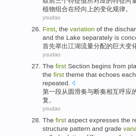
取
前
三个
特征
值
所
对应
的
特征
向
植物
组合
在
经
向上的
变化
规律。
youdao
First
, the
variation
of
the
dischar
and the Lake
separately
is conc
首先
举出江湖
流量
分配
的
巨大变
youdao
The
first
Section
begins
from
pl
the
first
theme that
echoes
each
repeated
.
第一
段
从
圆滑
奏
与
断奏
相互
呼应
复。
youdao
The
first
aspect
expresses
the
r
structure
pattern
and
grade
vari