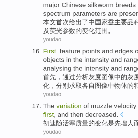
major
Chinese
silkworm breeds
spectrum
parameters
are prese
本文
首次
给出
了
中国
家蚕
主要
品
及
荧光
参数
的
变化
范围
。
youdao
First
,
feature
points
and
edges
o
objects
in
the
intensity
and
rang
analysing
the intensity and ran
首先
，
通过
分析
灰度
图像
中的
灰
化，分别求取各自图像中
物体
的
youdao
The
variation
of
muzzle velocity
first
,
and then
decreased
.
初速
随
活塞
质量
的
变化
是
先
增大
youdao