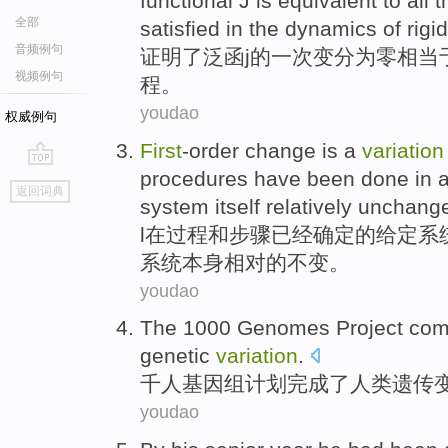
functional
J
is
equivalent
to
all 
全部
satisfied
in the
dynamics
of
rigi
音频例句
证明了
泛
函
j
的
一次
变
分为零
相当
视频例句
程
。
youdao
权威例句
First
-order
change
is a
variation
procedures
have been
done
in
go
返回词典
top
system
itself
relatively
unchang
l
在
过程
和
步骤
已经
确定的
给定
系
系统
本身
相对
的
不变
。
youdao
The 1000
Genomes
Project
com
genetic
variation
.
千人
基因组
计划
完成了
人类
遗传
youdao