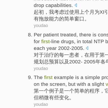
drop
capabilities
.
起初
，
我
考虑过
使用
上个月
为
XI
有
拖放能力的
简单
窗口
。
youdao
Per
patient
treated
,
there
is con
for
first
-line
drugs
, in total
NTP
b
each
year
2002
-
2005.
对于
治疗
的
每
一
患者
，
在
用于
第
规划总预算
以及
2002
-
2005
年
各
youdao
The
first
example
is
a
simple
pr
on the
screen
,
but
with
a slight
v
第一
个
例子
是
一个
简单
的
程序
，
但
稍微
有些变化。
youdao