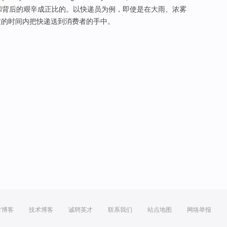
和
背后的
艰辛
成正比的。以
快递
员
为
例
，
即使
是在
大雨
、
浓雾
定的时间内把快递
送到
消费者
的手中。
方博客
技术博客
诚聘英才
联系我们
站点地图
网络举报