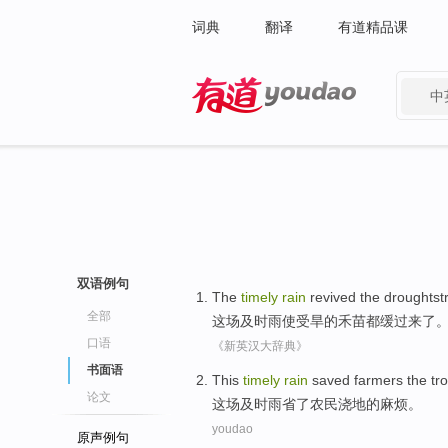
词典
翻译
有道精品课
中
有道 - 网易旗下搜索
双语例句
The
timely
rain
revived
the
droughtst
全部
这场及时雨使受旱
的
禾苗
都缓过来了
口语
《新英汉大辞典》
书面语
This
timely
rain
saved
farmers
the
tr
论文
这场
及时雨
省了
农民
浇地
的
麻烦
。
youdao
原声例句