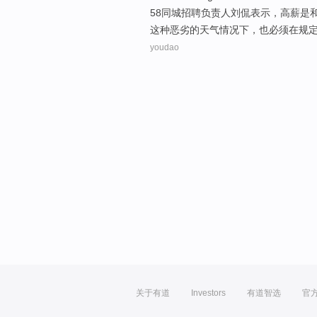
58同城招聘负责人
刘侃
表示
，
高薪
是
这种
恶劣
的天气情况下，也
必须
在规
youdao
关于有道
Investors
有道智选
官