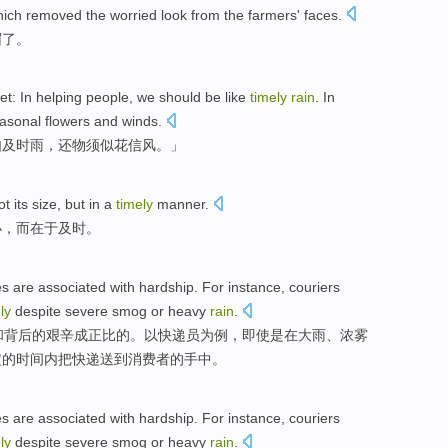
hich
removed the
worried
look from the farmers'
faces
.
眉了。
et
: In helping
people
, we
should
be
like
timely
rain
. In
easonal flowers and
winds
.
如
及时雨
，还
物
须
似
花
信风。」
ot
its
size
,
but
in
a
timely
manner
.
小
，
而
在于
及时
。
es
are
associated
with
hardship
.
For
instance
,
couriers
ly
despite
severe
smog
or
heavy
rain
.
和
背后的
艰辛
成正比的。以
快递
员
为
例
，
即使
是在
大雨
、
浓雾
定的时间内把快递
送到
消费者
的手中。
es
are
associated
with
hardship
.
For
instance
,
couriers
ly
despite
severe
smog
or
heavy
rain
.