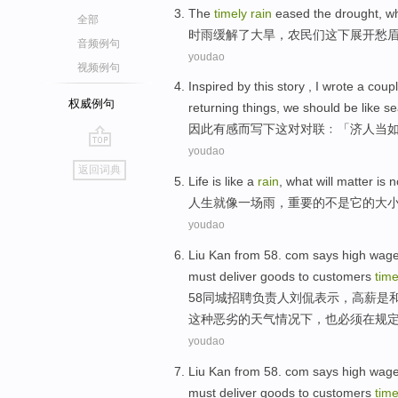
The
timely
rain
eased
the
drought
,
w
全部
时雨
缓解
了
大旱
，
农民
们
这
下展开愁
音频例句
youdao
视频例句
Inspired
by
this
story ,
I wrote
a coupl
权威例句
returning
things
, we
should
be like s
因此有感而
写下
这
对
对联﹕「济
人
当
youdao
go
返回词典
top
Life
is
like
a
rain
, what will
matter
is n
人生
就像
一
场雨
，
重要
的
不是
它
的
大
youdao
Liu
Kan
from 58. com
says
high wag
must
deliver
goods to
customers
time
58同城招聘负责人
刘侃
表示
，
高薪
是
这种
恶劣
的天气情况下，也
必须
在规
youdao
Liu
Kan
from 58. com
says
high wag
must
deliver
goods to
customers
time