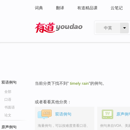
词典
翻译
有道精品课
云笔记
中英
有道 - 网易旗下搜索
双语例句
当前分类下找不到"
timely rain
"的例句。
全部
口语
或者看看其他分类：
书面语
双语例句
原声例
论文
海量例句，可以按难度查看口语、
例句来自VOA、美
原声例句