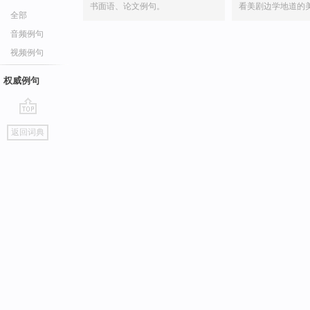
书面语、论文例句。
看美剧边学地道的
全部
音频例句
视频例句
权威例句
go
返回词典
top