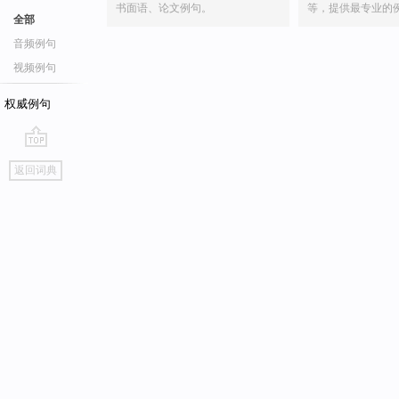
书面语、论文例句。
等，提供最专业的
全部
音频例句
视频例句
权威例句
go
返回词典
top