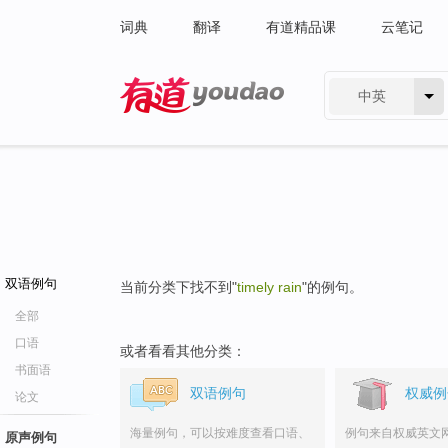
词典
翻译
有道精品课
云笔记
中英
有道 - 网易旗下搜索
双语例句
当前分类下找不到"
timely rain
"的例句。
全部
口语
或者看看其他分类：
书面语
双语例句
权威例
论文
海量例句，可以按难度查看口语、
例句来自权威英文
原声例句