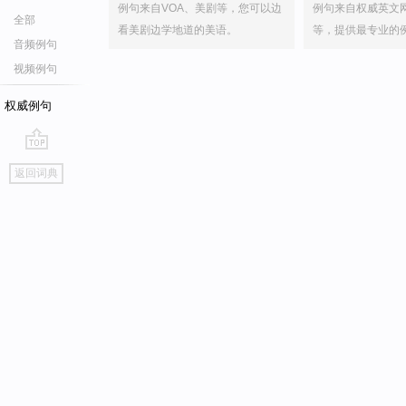
例句来自VOA、美剧等，您可以边
例句来自权威英文
全部
看美剧边学地道的美语。
等，提供最专业的
音频例句
视频例句
权威例句
go
返回词典
top