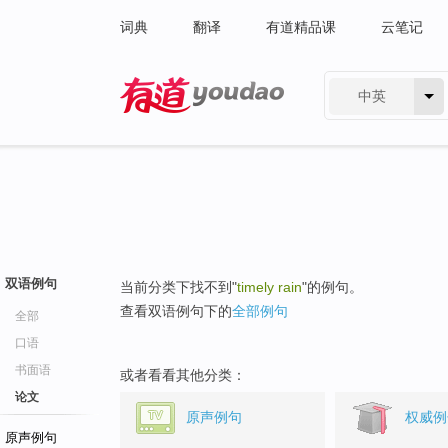
词典
翻译
有道精品课
云笔记
中英
有道 - 网易旗下搜索
双语例句
当前分类下找不到"
timely rain
"的例句。
查看双语例句下的
全部例句
全部
口语
书面语
或者看看其他分类：
论文
原声例句
权威例
原声例句