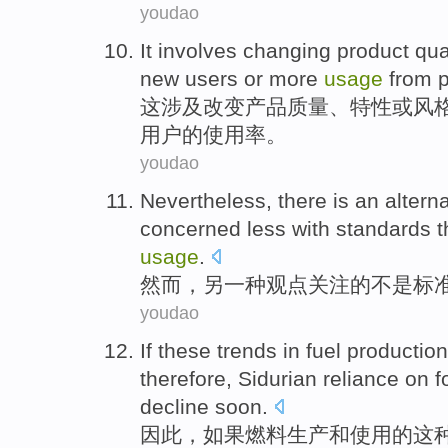
youdao
It
involves
changing
product
qua
new
users
or
more
usage
from
这
涉及
改变
产品
质量
、
特性
或
风
用户的
使用率
。
youdao
Nevertheless
, there is
an
alterna
concerned
less with
standards
t
usage
.
然而
，另
一
种
观点
关注
的
不是
标
youdao
If
these
trends
in
fuel
production
therefore
,
Sidurian
reliance on
f
decline
soon
.
因此
，
如果
燃料
生产
和
使用
的
这