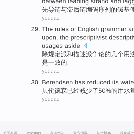
between
leading
strand
and
lag
先导
链
与
滞后
链
编码
序列
的
碱基
youdao
The
rules
of
English
grammar
a
upon
, the prescriptivist-descript
usages
aside.
除
规定
派
和
描述派
争论
的
几个
用
是
一致
的。
youdao
Berendsen
has
reduced
its wat
贝伦
德森已经减少了50%的用水
youdao
关于有道
Investors
有道智选
官方博客
技术博客
诚聘英