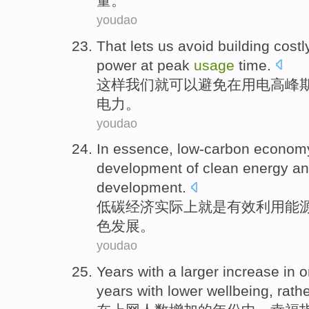
量
。”
youdao
That lets
us
avoid
building
costl
power
at
peak
usage
time
.
这样
我们就可以
避免
在用电高峰
电力
。
youdao
In essence
,
low-carbon
econom
development
of
clean
energy
an
development.
低碳
经济
实际上
就是
有效
利用
能
色
发展。
youdao
Years with a
larger
increase
in
o
years with
lower
wellbeing
,
rath