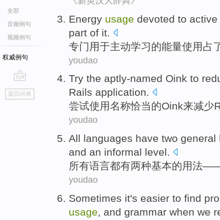
《新英汉大辞典》
全部
Energy
usage
devoted
to
active
音频例句
part of
it.
视频例句
专门
用于
主动
学习
的
能量
使用
占
权威例句
youdao
Try
the aptly-named
Oink
to
red
go
Rails
application
.
返回词典
top
尝试
使用
名称恰当
的
Oink
来
减少
R
youdao
All
languages
have
two
general
and
an informal
level.
所有
语言
都有
两种
基本
的
用法
—
youdao
Sometimes
it's easier
to
find
pr
usage
,
and
grammar
when
we
r