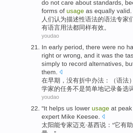
do not care about
standards
,
be
forms of
usage
as equally
valid
.
人们
认为
描述性
语法
的
语法专家
有
语言用法
都
同样
有效
。
youdao
In
early period
,
there were no
ha
right
or wrong
,
and
it was
the
ta
simply
to
record
alternatives
,
bu
them
.
在
早期
，
没有
折中
办法：（语法
学家
的
任务
不是
简单
地
记录
备选
youdao
"
It
helps
us
lower
usage
at
peak
expert
Mike
Keesee.
太阳能
专家
迈克
·基西说：“
它
有助