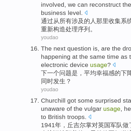
involved
,
we
can
reconstruct th
business
level
.
通过
从
所有
涉及
的
人
那里收集
系
重新
构造
处理
序列
。
youdao
The next
question
is
, are
the
dro
happening
at
the
same time as 
electronic
device
usage
?
下
一个
问题
是
，
平均
幸福感
的
下
同时
发生
？
youdao
Churchill
got
some
surprised
st
unaware
of
the
vulgar
usage
,
he
to
British
troops
.
1941年，
丘吉尔
掌
对
英国
军队
做