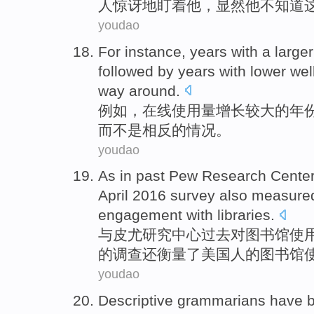
人
惊讶地
盯
着
他
，
显然
他不知道
youdao
For instance
,
years
with a
larger
followed
by years
with lower
wel
way around.
例如
，
在线
使用量
增长
较大
的
年
而
不是相反的情况。
youdao
As
in
past
Pew
Research
Cente
April
2016
survey
also
measure
engagement with
libraries
.
与
皮尤
研究
中心
过去
对
图书馆
使
的
调查
还
衡量了
美国人
的
图书馆
youdao
Descriptive grammarians have 