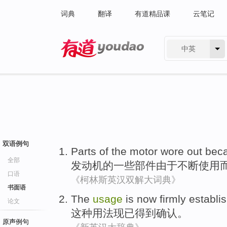
词典
翻译
有道精品课
云笔记
中英
有道 - 网易旗下搜索
双语例句
Parts
of
the
motor
wore out
bec
全部
发动机
的
一些部件
由于
不断
使用
口语
《柯林斯英汉双解大词典》
书面语
The
usage
is now
firmly establi
论文
这种
用法
现已
得到
确认
。
原声例句