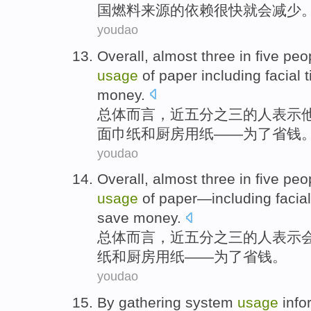
国
燃料
来源
的
依赖
很快就
会
减少
youdao
Overall
,
almost
three in five
peo
usage
of
paper
including
facial 
money
.
总体而言
，
近
五分之三
的
人
表示
面巾纸
和
厨房
用纸
——
为了
省钱
youdao
Overall
,
almost
three in five
peo
usage
of paper
—
including
facia
save money
.
总体而言
，
近
五分之三的
人
表示
纸
和
厨房
用纸
——
为了
省钱
。
youdao
By
gathering
system
usage
info