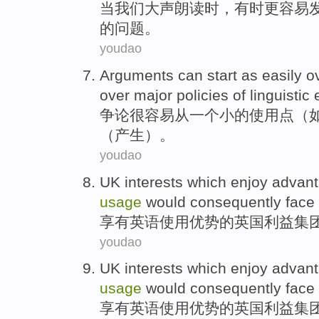
当
我们
大声朗读时，
有时
更
容易
的
问题
。
youdao
Arguments
can
start
as
easily
o
over major policies
of
linguistic
争论
很容易
从一个
小
的
使用
点
（
（产生）。
youdao
UK
interests
which
enjoy
advan
usage
would
consequently
face
享有
英语
使用
优势
的
英国
利益集
youdao
UK
interests
which
enjoy
advan
usage
would
consequently
face
享有
英语
使用
优势
的
英国
利益集