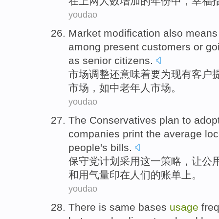
在
上网
人数
增加
的年份中，
幸福
youdao
Market
modification
also
means
among
present
customers
or
go
as
senior citizens
.
市场
调整
还
意味着
要
为
现有
客户
市场，
如
中
老年人
市场。
youdao
The Conservatives
plan
to
adop
companies
print
the
average
loc
people
's
bills
.
保守党
计划
采用
这
一策略
，
让
公
和
用气量
印
在
人们
的
账单上
。
youdao
There is
same
bases
usage
fre