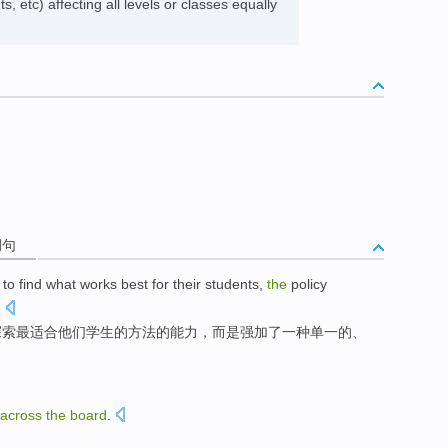
s, etc) affecting all levels or classes equally
例句
to
find
what
works best for
their
students
,
the
policy
.
探索
最
适合
他们
学生
的方法的能力，
而是
强加了
一种
单一的、
across
the
board
.