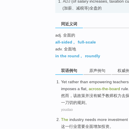
1.
ADJ
(of salary increases, taxation cut
(加薪、减税等)全盘的
同近义词
adj. 全面的
all-sided
,
full-scale
adv. 全面地
in the round
,
roundly
双语例句
原声例句
权威
Yet
rather
than
empowering
teachers
imposes
a
flat,
across-the
-
board
rule
然而
，
该
政策
并
没有赋予
教师
权力
去
一刀切
的规则。
youdao
The
industry
needs
more
investment
这一
行业
需要
全面
增加
投资
。