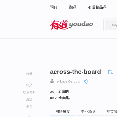
词典
翻译
有道精品课
中
有道 - 网易旗下搜索
across-the-board
目录
英
[əˈkrɒs ðə bɔːd]
释义
adj. 全面的
权威词典
adv. 全面地
用法
例句
网络释义
专业释义
英英