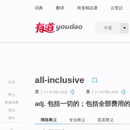
词典
翻译
有道精品课
云笔记
中英
有道 - 网易旗下搜索
all-inclusive
目录
英
[ˌɔːl ɪnˈkluːsɪv]
美
[ˌɔːl ɪnˈkluːsɪv]
释义
adj. 包括一切的；包括全部费用
权威词典
用法
例句
网络释义
专业释义
英英释义