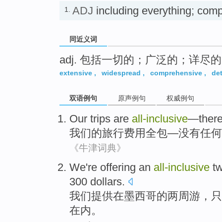
ADJ
including everything; 
1.
同近义词
adj. 包括一切的；广泛的；详尽的
extensive
,
widespread
,
comprehensive
,
det
双语例句
原声例句
权威例句
Our
trips
are
all-inclusive
—
ther
我们
的
旅行
费用全包
—
没有
任何
《牛津词典》
We
're
offering
an
all-inclusive
t
300
dollars
.
我们
提供
在
墨西哥
的
两周游
，
只
在内。