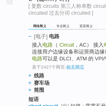
[ 复数 circuits 第三人称单数 circu
go
circuited 过去分词 circuited ]
top
网络释义
专业释义
英英释义
电路
[电子]
接入
电路
（
Circuit
，AC） 接入
连接用户边缘设备和运营商边缘
电路
可以是 DLCI、ATM 的 VPI/V
基于2427个网页
-
相关网页
线路
赛车场
筒围
短语