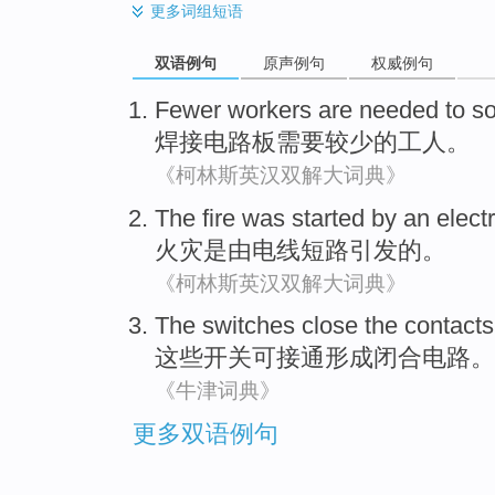
更多
词组短语
双语例句
原声例句
权威例句
Fewer
workers are
needed to
so
焊接
电路板
需要
较少
的
工人
。
《柯林斯英汉双解大词典》
The fire
was
started
by
an electr
火灾
是
由
电线
短路引发
的。
《柯林斯英汉双解大词典》
The
switches
close the contact
这些
开关可接通形成
闭合
电路
。
《牛津词典》
更多双语例句