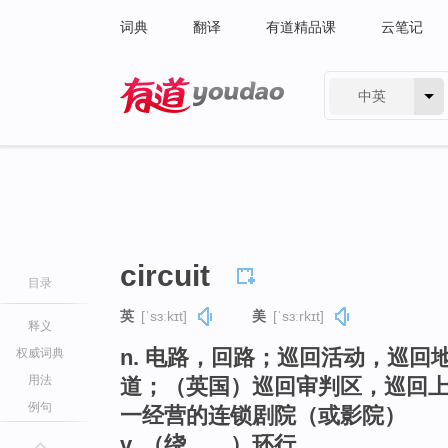
词典
翻译
有道精品课
云笔记
中英
有道 - 网易旗下搜索
circuit
目录
英
[ˈsɜːkɪt]
美
[ˈsɜːrkɪt]
释义
n. 电路，回路；巡回活动，巡
权威词典
用法
道；（英国）巡回审判区，巡回
例句
一经营的连锁剧院（或影院）
v. （绕……）环行