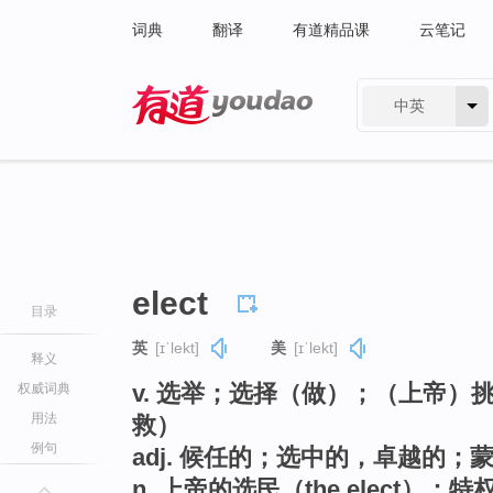
词典
翻译
有道精品课
云笔记
中英
有道 - 网易旗下搜索
elect
目录
英
[ɪˈlekt]
美
[ɪˈlekt]
释义
v. 选举；选择（做）；（上帝
权威词典
用法
救）
例句
adj. 候任的；选中的，卓越的
n. 上帝的选民（the elect）；