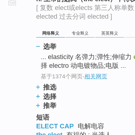
[ 复数 elect或elects 第三人称单数 
go
elected 过去分词 elected ]
top
网络释义
专业释义
英英释义
选举
... elasticity 名弹力;弹性;伸缩力
择 electro 动电镀物品;电版 ...
基于1374个网页
-
相关网页
推选
选择
推举
短语
ELECT CAP
电解电容
the elect
有福的 ; 当选人