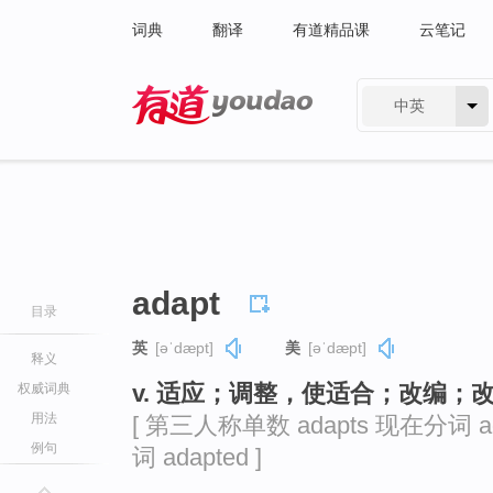
词典
翻译
有道精品课
云笔记
中英
有道 - 网易旗下搜索
adapt
目录
英
[əˈdæpt]
美
[əˈdæpt]
释义
v. 适应；调整，使适合；改编；
权威词典
用法
[ 第三人称单数 adapts 现在分词 ad
例句
词 adapted ]