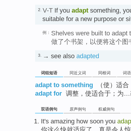
V-T
If you
adapt
something, you
2.
suitable for a new purpose or 
Shelves were built to adapt t
例：
做了个书架，以便将这个图
→ see also
adapted
3.
词组短语
同近义词
同根词
词语
adapt to something
（使）适合
adapt for
调整，使适合于；为…
双语例句
原声例句
权威例句
It's amazing
how
soon
you
adap
你
这么
快就
适应了，
真是
令人惊