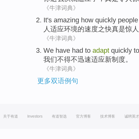
《牛津词典》
It's amazing
how quickly
people
人
适应环境的
速度
之快
真是
惊人
《牛津词典》
We
have
had
to
adapt
quickly
to
我们
不得不
迅速
适应
新
制度
。
《牛津词典》
更多双语例句
关于有道
Investors
有道智选
官方博客
技术博客
诚聘英