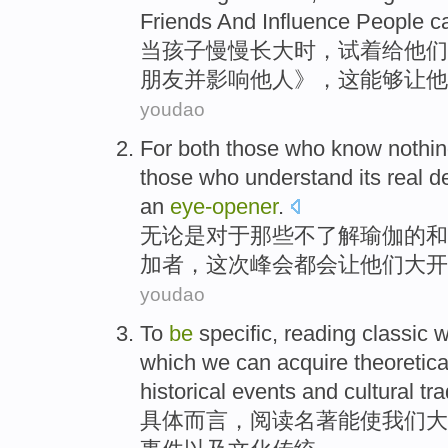
Friends
And
Influence
People
c
当
孩子
慢慢
长大
时，试着给他们
朋友
并
影响
他人》，这
能够
让他
youdao
For both
those
who
know
nothi
those who understand
its real
d
an
eye-
opener
.
无论是
对于
那些
不了解
瑜伽的
和
加者，
这次
峰会
都会
让
他们
大开
youdao
To
be
specific
,
reading
classic
w
which
we
can acquire theoretic
historical
events
and
cultural
tra
具体
而言，
阅读
名著
能
使
我们
大