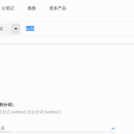
云笔记
惠惠
更多产品
英
称和分词）
去式 befitted 过去分词 befitted ]
释义