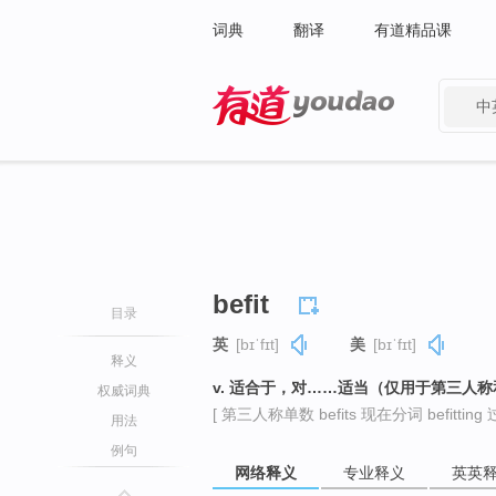
词典
翻译
有道精品课
中
有道 - 网易旗下搜索
befit
目录
英
[bɪˈfɪt]
美
[bɪˈfɪt]
释义
v. 适合于，对……适当（仅用于第三人
权威词典
[ 第三人称单数 befits 现在分词 befitting 过
用法
例句
网络释义
专业释义
英英