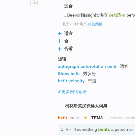
适合
go
... Beevor镏ssign比佛症
befit
适合
bef
top
基于210个网页
-
相关网页
适宜
合
合适
短语
autograph autorotation befit
适宜
Show befit
秀缤纷
befit velocity
带速
更多
网络短语
柯林斯英汉双解大词典
befit
TEM8
/bɪˈfɪt/
( befitting, befitt
1.
V-T
If something
befits
a person or t