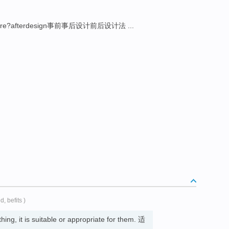
ore?afterdesign事前事后设计前后设计法 ...
ed, befits )
hing, it is suitable or appropriate for them. 适