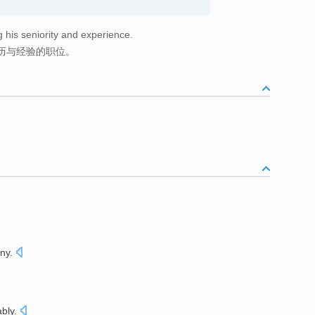
g his seniority and experience.
历与经验的职位。
ny
.
ably
.