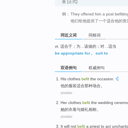
合
[正式]
例：
They offered him a post befittin
他们给他提供了一个适合他的资
同近义词
同根词
vt. 适合于；为…该做的；对…适当
be appropriate for
,
suit to
双语例句
权威例句
His
clothes
befit
the
occasion
.
他
的
服装
适合
那种场合。
youdao
Her
clothes
befit
the
wedding ceremo
她
的
衣着
与婚礼相称。
youdao
It
will not
befit
a
priest
to act
uncharit