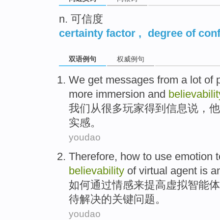
n. 可信度
certainty factor
,
degree of con
双语例句
权威例句
We
get
messages
from
a lot
of
more
immersion and
believabilit
我们
从
很多
玩家
得到
信息
说
，
他
实感
。
youdao
Therefore,
how
to
use
emotion
t
believability
of
virtual
agent is
a
如何
通过
情感
来
提高
虚拟
智能
体
待解决的关键问题。
youdao