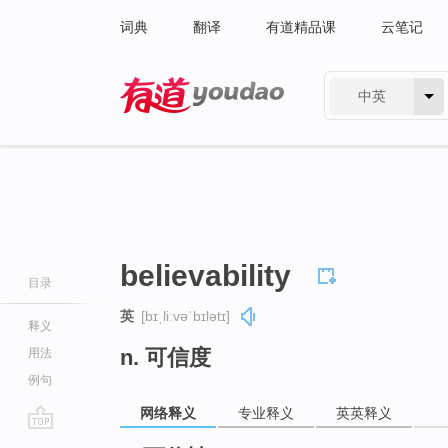
词典
翻译
有道精品课
云笔记
中英
有道 - 网易旗下搜索
believability
目录
英
[bɪˌliːvəˈbɪlətɪ]
释义
n. 可信度
用法
例句
网络释义
专业释义
英英释义
go