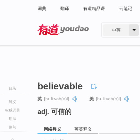
词典
翻译
有道精品课
云笔记
中英
有道 - 网易旗下搜索
believable
目录
英
[bɪˈliːvəb(ə)l]
美
[bɪˈliːvəb(ə)l]
释义
adj. 可信的
权威词典
用法
例句
网络释义
英英释义