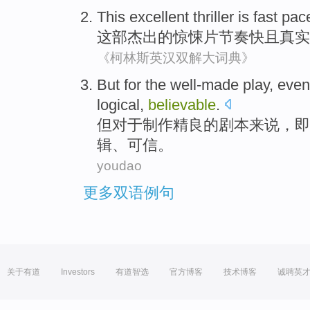
This
excellent
thriller
is
fast
pac
这部
杰出的
惊悚
片
节奏
快
且
真实
《柯林斯英汉双解大词典》
But
for
the
well-made
play,
even
logical
,
believable
.
但
对于
制作
精良
的剧本来说，
即
辑、可信。
youdao
更多双语例句
关于有道
Investors
有道智选
官方博客
技术博客
诚聘英