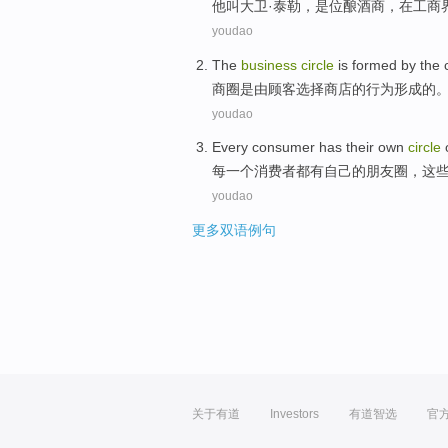
他
叫
大卫·
泰勒
，
是位
酿酒
商，在工商
youdao
The
business
circle
is
formed
by the
商圈
是
由
顾客
选择
商店
的
行为
形成
的
youdao
Every
consumer
has
their own
circle
每
一个
消费者
都
有
自己
的
朋友
圈
，
这
youdao
更多双语例句
关于有道
Investors
有道智选
官