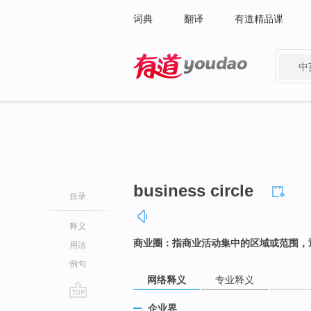
词典
翻译
有道精品课
中
有道 - 网易旗下搜索
business circle
目录
释义
商业圈：指商业活动集中的区域或范围，
用法
例句
网络释义
专业释义
go
企业界