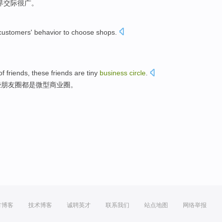
界交际很广。
customers'
behavior
to
choose
shops
.
。
of
friends
,
these
friends
are
tiny
business
circle
.
些
朋友圈
都是
微型
商业
圈。
方博客
技术博客
诚聘英才
联系我们
站点地图
网络举报