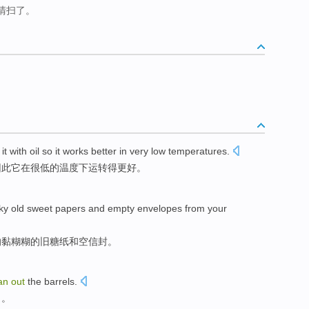
清扫了。
it
with
oil
so
it
works
better
in
very
low
temperatures
.
因此
它
在
很
低
的
温度下
运转
得更好
。
ky
old
sweet papers
and
empty
envelopes from
your
的
黏
糊糊的
旧
糖纸
和
空
信封
。
ean
out
the
barrels
.
了。