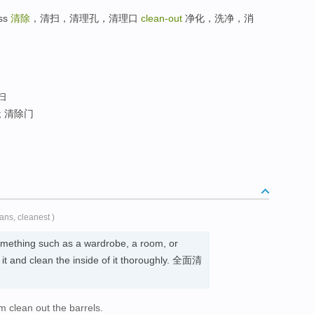
ss
清除
，清扫，清理孔，清理口
clean-out
净化，洗净，消
扫
; 清除门
ans, cleanest )
mething such as a wardrobe, a room, or
f it and clean the inside of it thoroughly. 全面清
im clean out the barrels.