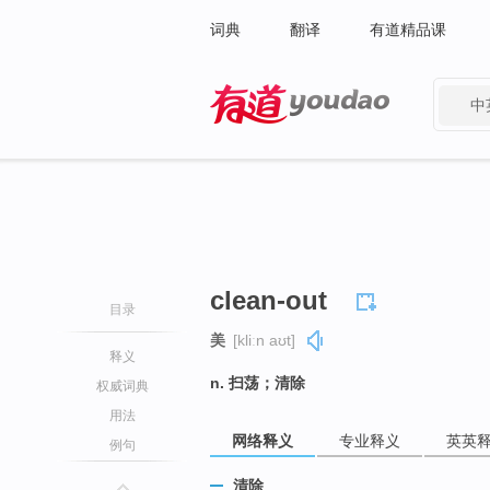
词典
翻译
有道精品课
中
有道 - 网易旗下搜索
clean-out
目录
美
[kliːn aʊt]
释义
n. 扫荡；清除
权威词典
用法
网络释义
专业释义
英英
例句
清除