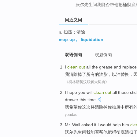
沃尔先生问我能否帮他把桶彻底
同近义词
n. 扫荡；清除
mop-up
,
liquidation
双语例句
权威例句
I
clean
out
all
the
grease
and
replace 
我
清除
掉了
所有
的
油脂
，
以
油
替换
，
《柯林斯英汉双解大词典》
I
hope
you
will
clean
out
all
those stic
drawer
this time
.
我
希望
你
这次
将
清除
掉
你
抽屉中
所有
youdao
Mr.
Wall
asked if
I
would
help
him
cl
沃尔
先生
问
我
能否
帮
他
把桶彻底
清扫