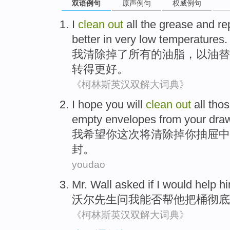
双语例句
原声例句
权威例句
I
clean
out
all
the
grease
and
re
better
in
very
low
temperatures
.
我
清除
掉了
所有
的
油脂
，
以
油
替
转
得更好
。
《柯林斯英汉双解大词典》
I
hope
you
will
clean
out
all
thos
empty
envelopes from
your
dra
我
希望
你
这次
将
清除
掉
你
抽屉中
封
。
youdao
Mr.
Wall
asked if
I
would
help
h
沃尔
先生
问
我
能否
帮
他
把桶彻底
《柯林斯英汉双解大词典》