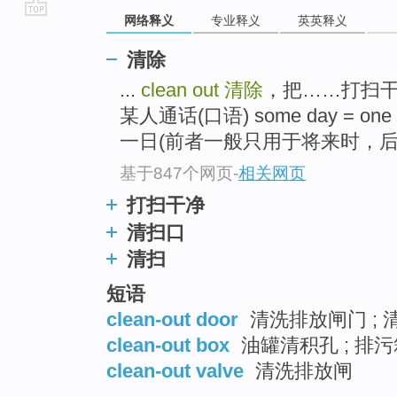
网络释义
专业释义
英英释义
go
top
清除
...
clean out
清除
，把……打扫干净 g
某人通话(口语) some day = 
一日(前者一般只用于将来时，后者
基于847个网页
-
相关网页
打扫干净
清扫口
清扫
短语
clean-out door
清洗排放闸门 ; 清
clean-out box
油罐清积孔 ; 排污
clean-out valve
清洗排放闸