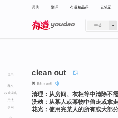
词典
翻译
有道精品课
云笔记
中英
有道 - 网易旗下搜索
clean out
目录
美
[kliːn aʊt]
释义
清理：从房间、衣柜等中清除不
权威词典
用法
洗劫：从某人或某物中偷走或拿
例句
花光：使用完某人的所有或大部