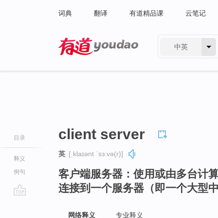
词典
翻译
有道精品课
云笔记
中英
有道 - 网易旗下搜索
client server
目录
英
[ˌklaɪənt ˈsɜːvə(r)]
释义
客户端服务器：使用或由多台计
例句
连接到一个服务器（即一个大型
go
top
网络释义
专业释义