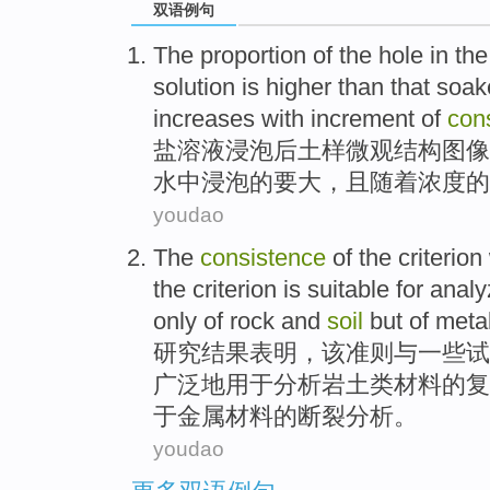
双语例句
The
proportion
of
the
hole
in th
solution
is higher than
that soa
increases
with
increment
of
con
盐
溶液
浸泡
后土样微观结构图像
水中
浸泡
的
要大，
且
随着
浓度
的
youdao
The
consistence
of
the
criterion
the criterion is suitable
for
analy
only
of
rock and
soil
but
of
meta
研究
结果
表明
，
该
准则
与
一些
试
广泛地
用于
分析
岩土
类材料
的
复
于
金属
材料的断裂分析。
youdao