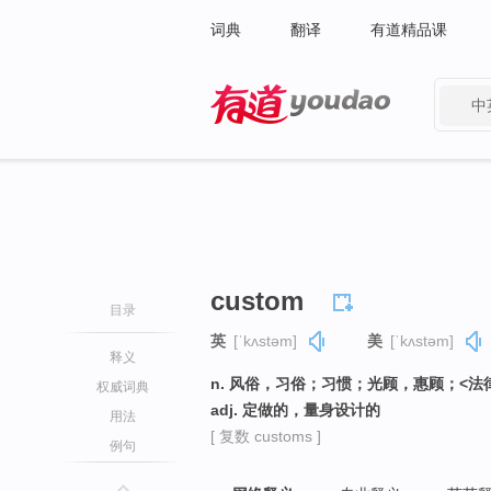
词典
翻译
有道精品课
中
有道 - 网易旗下搜索
custom
目录
英
[ˈkʌstəm]
美
[ˈkʌstəm]
释义
n. 风俗，习俗；习惯；光顾，惠顾；<
权威词典
adj. 定做的，量身设计的
用法
[ 复数 customs ]
例句