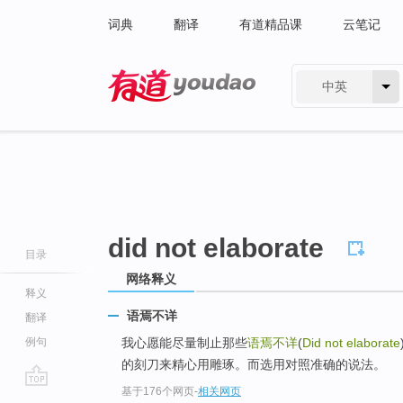
词典
翻译
有道精品课
云笔记
中英
有道 - 网易旗下搜索
did not elaborate
目录
网络释义
释义
语焉不详
翻译
例句
我心愿能尽量制止那些
语焉不详
(
Did not elaborate
的刻刀来精心用雕琢。而选用对照准确的说法。
基于176个网页
-
相关网页
go