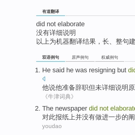
top
有道翻译
did not elaborate
没有详细说明
以上为机器翻译结果，长、整句
双语例句
原声例句
权威例句
He
said
he
was resigning
but
d
他
说
他
准备
辞职
但
未
详细
说明原
《牛津词典》
The newspaper
did
not
elaborat
对此
报纸上并
没有
做进一步的阐
youdao