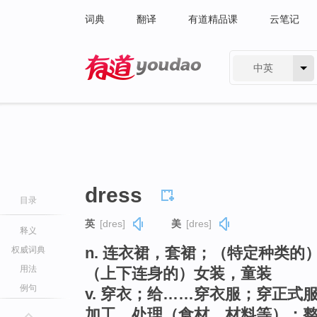
词典
翻译
有道精品课
云笔记
中英
有道 - 网易旗下搜索
dress
目录
英
[dres]
美
[dres]
释义
n. 连衣裙，套裙；（特定种类
权威词典
用法
（上下连身的）女装，童装
例句
v. 穿衣；给……穿衣服；穿正
加工，处理（食材、材料等）；