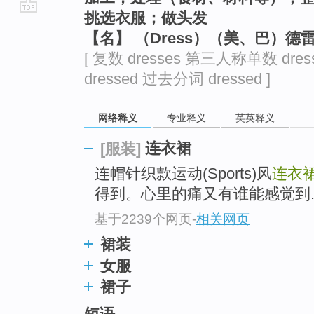
挑选衣服；做头发
go
【名】 （Dress）（美、巴）德
top
[ 复数 dresses 第三人称单数 dres
dressed 过去分词 dressed ]
网络释义
专业释义
英英释义
连衣裙
[服装]
连帽针织款运动(Sports)风
连衣
得到。心里的痛又有谁能感觉到
基于2239个网页
-
相关网页
裙装
女服
裙子