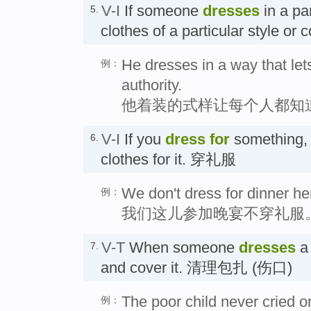
V-I
If someone
dresses
in a pa
5.
clothes of a particular style o
He dresses in a way that le
例：
authority.
他着装的式样让每个人都知
V-I
If you
dress
for
something, 
6.
clothes for it. 穿礼服
We don't dress for dinner he
例：
我们这儿参加晚宴不穿礼服
V-T
When someone
dresses
a 
7.
and cover it. 清理包扎 (伤口)
The poor child never cried o
例：