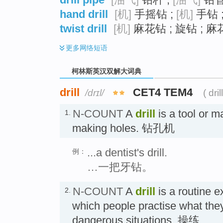
hand drill
[机]
手摇钻 ;
[机]
手钻 
twist drill
[机]
麻花钻 ; 旋钻 ; 
更多
网络短语
柯林斯英汉双解大词典
drill
CET4 TEM4
/drɪl/
( dril
N-COUNT
A
drill
is a tool or m
1.
making holes. 钻孔机
...a dentist's drill.
例：
…一把牙钻。
N-COUNT
A
drill
is a routine ex
2.
which people practise what the
dangerous situations. 操练