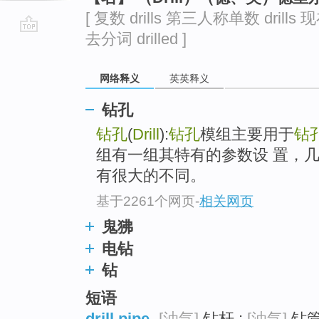
[ 复数 drills 第三人称单数 drills 现
去分词 drilled ]
go
top
网络释义
英英释义
钻孔
钻孔
(
Drill
):
钻孔
模组主要用于
钻
组有一组其特有的参数设 置，
有很大的不同。
基于2261个网页
-
相关网页
鬼狒
电钻
钻
短语
drill pipe
[油气]
钻杆 ;
[油气]
钻管