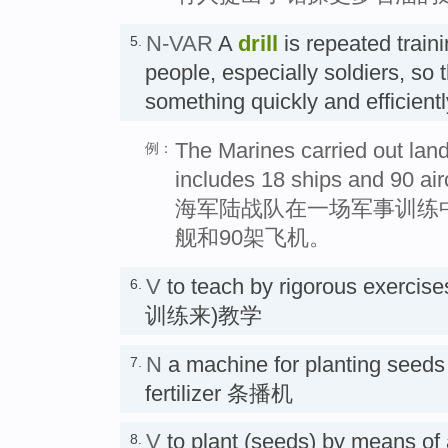
N-VAR
A
drill
is repeated traini
5.
people, especially soldiers, so 
something quickly and efficien
The Marines carried out landi
例：
includes 18 ships and 90 airc
海军陆战队在一场军事训练
舰和90架飞机。
V
to teach by rigorous exerci
6.
训练来)教学
N
a machine for planting seeds 
7.
fertilizer 条播机
V
to plant (seeds) by means of
8.