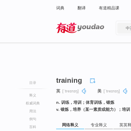
词典
翻译
有道精品课
中
有道 - 网易旗下搜索
training
目录
英
[ˈtreɪnɪŋ]
美
[ˈtreɪnɪŋ]
释义
n. 训练，培训；体育训练，锻炼
权威词典
v. 锻炼，培养（某一素质或能力）；培训
用法
例句
网络释义
专业释义
英英
百科