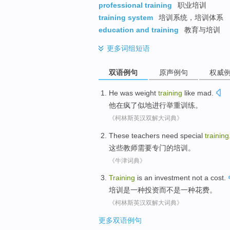
professional training
职业培训
training system
培训系统，培训体系
education and training
教育与培训
更多
词组短语
双语例句
原声例句
权威
He
was
weight
training
like mad
.
他
在疯
了
似
地进行
举重
训练
。
《柯林斯英汉双解大词典》
These
teachers
need
special
training
这些
教师
需要
专门
的
培训
。
《牛津词典》
Training
is
an
investment
not
a
cost
.
培训
是
一
种
投资
而不是
一
种
花费
。
《柯林斯英汉双解大词典》
更多双语例句