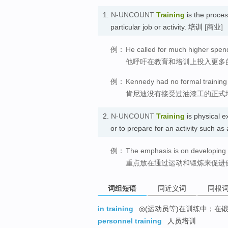
1.
N-UNCOUNT
Training
is the process
particular job or activity. 培训
[商业]
例：
He called for much higher spend
他呼吁在教育和培训上投入更多
例：
Kennedy had no formal training 
肯尼迪没有接受过油漆工的正式
2.
N-UNCOUNT
Training
is physical ex
or to prepare for an activity s
例：
The emphasis is on developing f
重点放在通过运动和锻炼来促进
词组短语
同近义词
同根
in training
◎(运动员等)在训练中；在锻
personnel training
人员培训