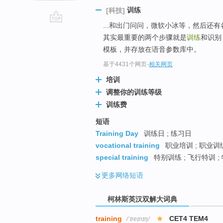
训练
[科技]
...和出门问问，微软小冰等，然后还
go
其实最重要的两个步骤就是
训练
和识别
top
模板，并存放在语音参数库中。
基于4431个网页
-
相关网页
培训
调整你的训练等级
训练费
短语
Training Day
训练日 ; 练习日
vocational training
职业培训 ; 职业训练
special training
特别训练 ; 飞行特训 ;
更多
网络短语
柯林斯英汉双解大词典
training
CET4 TEM4
/ˈtreɪnɪŋ/