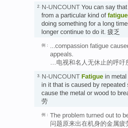
N-UNCOUNT
You can say that 
2.
from a particular kind of
fatigue
doing something for a long time
longer continue to do it. 疲乏
...compassion fatigue cause
例：
appeals.
…电视和名人无休止的呼吁
N-UNCOUNT
Fatigue
in metal
3.
in it that is caused by repeated
cause the metal or wood to
劳
The problem turned out to be
例：
问题原来出在机身的金属疲