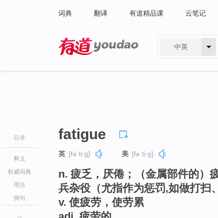
词典
翻译
有道精品课
云笔记
中英
有道 - 网易旗下搜索
fatigue
目录
英
[fəˈtiːɡ]
美
[fəˈtiːɡ]
释义
n. 疲乏，厌倦；（金属部件的
权威词典
用法
兵杂役（尤指作为惩罚,如做打扫
例句
v. 使疲劳，使劳累
adj. 疲劳的