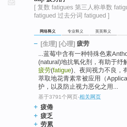
[ 复数 fatigues 第三人称单数 fati
go
fatigued 过去分词 fatigued ]
top
网络释义
专业释义
英英释义
疲劳
[生理]
[心理]
...蓝莓中含有一种特殊色素Antho
(natural)地抗氧化剂，有
疲劳
(
fatigue
)、夜间视力不良，
萃取地花青素常被应用（Applic
护，以及防止视力恶化之用...
基于3791个网页
-
相关网页
疲倦
疲乏
劳累