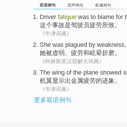
双语例句
原声例句
权威例句
Driver
fatigue
was
to blame for
这个
事故
是
驾驶员
疲劳
所致
。
《牛津词典》
She
was
plagued by
weakness
她
被
虚弱
、
疲劳
和
眩晕折磨
。
《柯林斯英汉双解大词典》
The
wing
of the plane
showed
s
机翼
显示出
金属
疲劳
的
迹象
。
《牛津词典》
更多双语例句