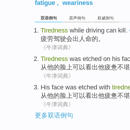
fatigue
,
weariness
双语例句
原声例句
权威例句
Tiredness
while
driving
can
kill
.
疲劳
驾驶
会
出人命
的。
《牛津词典》
Tiredness
was
etched
on
his
fac
从
他
的
脸上可以看出
他疲惫不堪
《牛津词典》
His
face was etched
with
tiredn
从
他
的
脸上
可以看出他疲惫不堪
《牛津词典》
更多双语例句