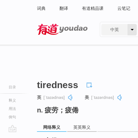
词典
翻译
有道精品课
云笔记
中英
有道 - 网易旗下搜索
tiredness
目录
英
[ˈtaɪədnəs]
美
[ˈtaɪərdnəs]
释义
n. 疲劳；疲倦
用法
例句
网络释义
英英释义
go