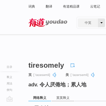
词典
翻译
有道精品课
云笔记
中英
有道 - 网易旗下搜索
tiresomely
目录
英
[ˈtaɪəsəmli]
美
[ˈtaɪərsəmli]
释义
adv. 令人厌倦地；累人地
用法
例句
网络释义
英英释义
go