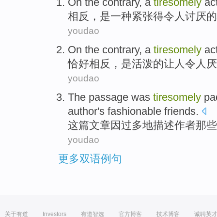
On the contrary
,
a
tiresomely
act
相反
，是
一种
紧张得令人讨厌
的
youdao
On the
contrary
,
a
tiresomely
act
恰好相反
，
是
活泼
的让人令人厌
youdao
The
passage
was
tiresomely
pad
author
's
fashionable
friends
.
这
篇文章
因
过多地描述
作者
那些
youdao
更多双语例句
关于有道
Investors
有道智选
官方博客
技术博客
诚聘英