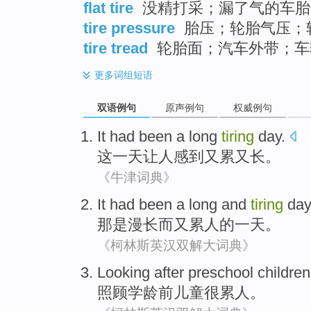
flat tire
没精打采；漏了气的车胎
tire pressure
胎压；轮胎气压；
tire tread
轮胎面；汽车外带；车
更多
词组短语
双语例句
原声例句
权威例句
It
had been
a
long
tiring
day
.
这
一
天
让人感到又累
又长
。
《牛津词典》
It
had been a long
and
tiring
day
那
是
漫长
而
又累人
的
一天
。
《柯林斯英汉双解大词典》
Looking after
preschool
children
照顾
学龄前
儿童
很
累人
。