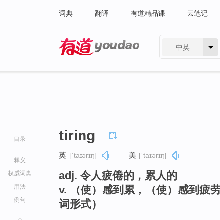
词典
翻译
有道精品课
云笔记
中英
有道 - 网易旗下搜索
tiring
目录
英
[ˈtaɪərɪŋ]
美
[ˈtaɪərɪŋ]
释义
adj. 令人疲倦的，累人的
权威词典
用法
v. （使）感到累，（使）感到疲劳
例句
词形式）