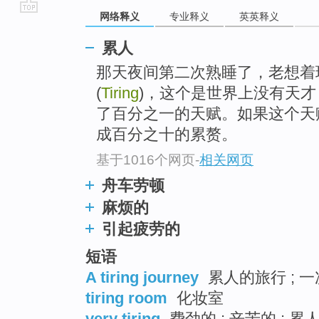
网络释义
专业释义
英英释义
go
top
累人
那天夜间第二次熟睡了，老想着
(
Tiring
)，这个是世界上没有天
了百分之一的天赋。如果这个天
成百分之十的累赘。
基于1016个网页
-
相关网页
舟车劳顿
麻烦的
引起疲劳的
短语
A tiring journey
累人的旅行 ; 
tiring room
化妆室
very tiring
费劲的 ; 辛苦的 ; 累