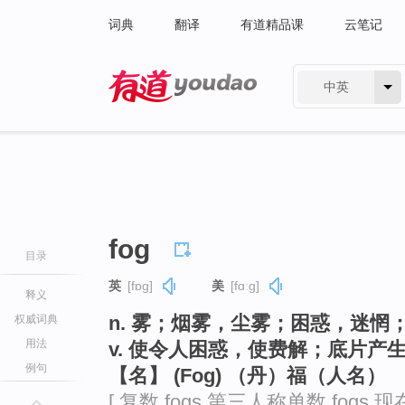
词典
翻译
有道精品课
云笔记
中英
有道 - 网易旗下搜索
fog
目录
英
[fɒɡ]
美
[fɑːɡ]
释义
n. 雾；烟雾，尘雾；困惑，迷
权威词典
用法
v. 使令人困惑，使费解；底片产
例句
【名】 (Fog) （丹）福（人名）
[ 复数 fogs 第三人称单数 fogs 现在