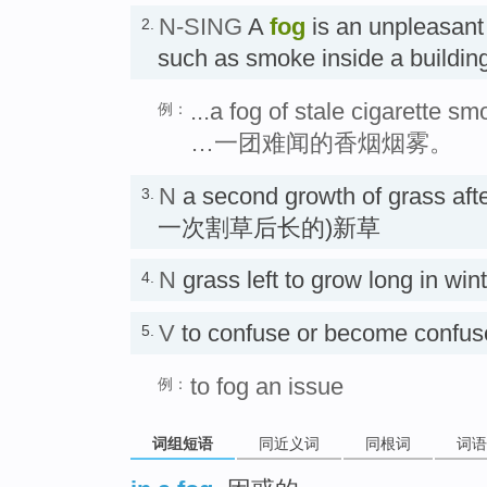
N-SING
A
fog
is an unpleasant
2.
such as smoke inside a build
...a fog of stale cigarette sm
例：
…一团难闻的香烟烟雾。
N
a second growth of grass afte
3.
一次割草后长的)新草
N
grass left to grow long in 
4.
V
to confuse or become co
5.
to fog an issue
例：
词组短语
同近义词
同根词
词语