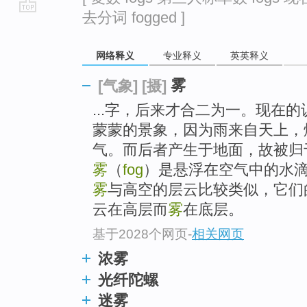
去分词 fogged ]
go
top
网络释义
专业释义
英英释义
雾
[气象]
[摄]
...字，后来才合二为一。现在
蒙蒙的景象，因为雨来自天上，
气。而后者产生于地面，故被归
雾
（
fog
）是悬浮在空气中的水
雾
与高空的层云比较类似，它们
云在高层而
雾
在底层。
基于2028个网页
-
相关网页
浓雾
光纤陀螺
迷雾