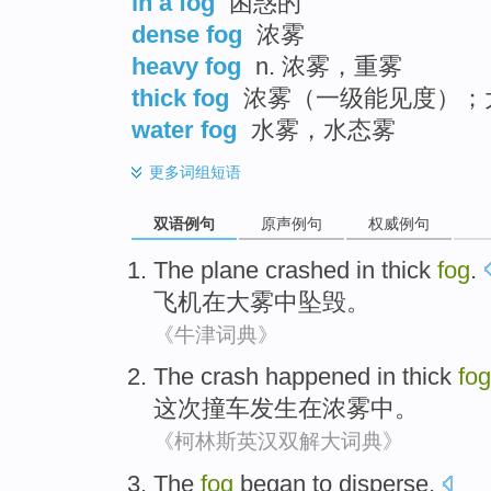
in a fog
困惑的
dense fog
浓雾
heavy fog
n. 浓雾，重雾
thick fog
浓雾（一级能见度）；
water fog
水雾，水态雾
更多
词组短语
双语例句
原声例句
权威例句
The plane
crashed
in
thick
fog
.
飞机
在
大雾
中
坠毁
。
《牛津词典》
The crash
happened
in
thick
fog
这次
撞车
发生
在
浓雾中。
《柯林斯英汉双解大词典》
The
fog
began to
disperse
.