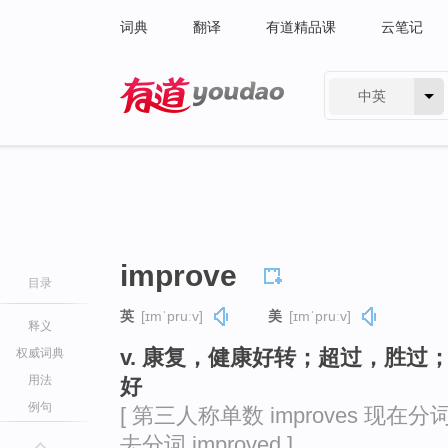
词典
翻译
有道精品课
云笔记
中英
有道 - 网易旗下搜索
improve
目录
英
[ɪmˈpruːv]
美
[ɪmˈpruːv]
释义
v. 康复，健康好转；超过，胜
权威词典
用法
好
例句
[ 第三人称单数 improves 现在分词 i
去分词 improved ]