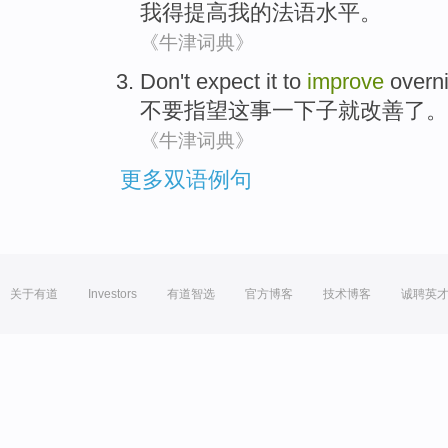
我
得
提高
我
的
法语水平
。
《牛津词典》
Don't
expect
it
to
improve
overn
不要
指望
这
事一下子就
改善
了。
《牛津词典》
更多双语例句
关于有道
Investors
有道智选
官方博客
技术博客
诚聘英