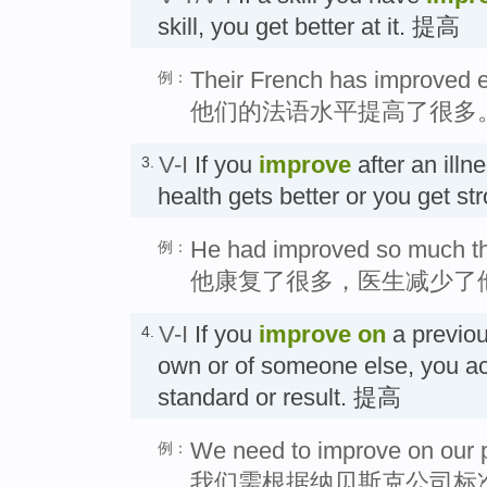
skill, you get better at it. 提高
Their French has improved 
例：
他们的法语水平提高了很多
V-I
If you
improve
after an illne
3.
health gets better or you get s
He had improved so much th
例：
他康复了很多，医生减少了
V-I
If you
improve
on
a previou
4.
own or of someone else, you ac
standard or result. 提高
We need to improve on our 
例：
我们需根据纳贝斯克公司标