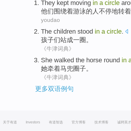
They
kept
moving
in
a
circle
ar
他们
围绕着
游泳
的人
不停地
转着
youdao
The children
stood
in
a
circle
.
孩子
们
站
成
一
圈。
《牛津词典》
She
walked
the
horse
round
in
她
牵
着
马
兜圈子。
《牛津词典》
更多双语例句
关于有道
Investors
有道智选
官方博客
技术博客
诚聘英