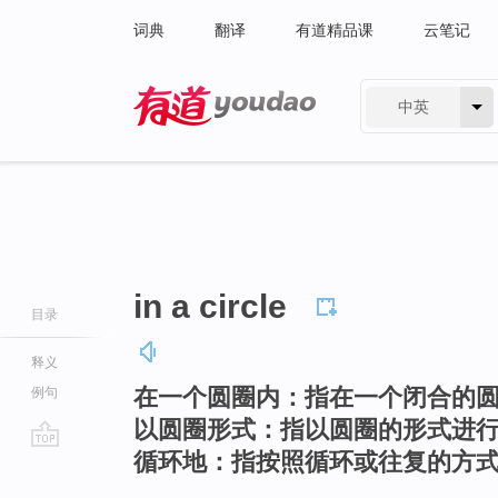
词典
翻译
有道精品课
云笔记
中英
有道 - 网易旗下搜索
in a circle
目录
释义
在一个圆圈内：指在一个闭合的
例句
以圆圈形式：指以圆圈的形式进
循环地：指按照循环或往复的方
go
top