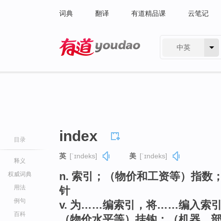
词典
翻译
有道精品课
云笔记
中英
有道 - 网易旗下搜索
index
目录
英
[ˈɪndeks]
美
[ˈɪndeks]
释义
n. 索引；（物价和工资等）指
权威词典
用法
针
例句
v. 为……编索引，将……编入
百科
（物价水平等）挂钩；（机器，