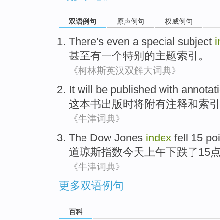
双语例句
原声例句
权威例句
There's
even
a
special
subject
i
甚至
有
一个
特别
的
主题
索引
。
《柯林斯英汉双解大词典》
It
will be
published
with annotat
这本书出版
时
将
附有
注释
和
索引
《牛津词典》
The Dow Jones
index
fell
15
poi
道琼斯
指数
今天
上午
下跌了
15
《牛津词典》
更多双语例句
百科