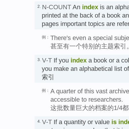
N-COUNT
An
index
is an alphab
2.
printed at the back of a book a
pages important topics are ref
There's even a special subje
例：
甚至有一个特别的主题索引
V-T
If you
index
a book or a col
3.
you make an alphabetical list o
索引
A quarter of this vast arch
例：
accessible to researchers.
这批数量巨大的档案的1/4
V-T
If a quantity or value
is in
4.