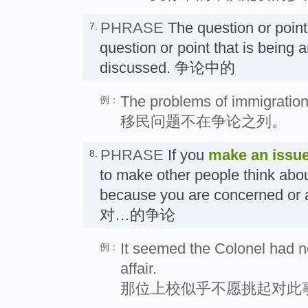
PHRASE
The question or poin
7.
question or point that is being 
discussed. 争论中的
The problems of immigration 
例：
移民问题不在争论之列。
PHRASE
If you
make an issue
8.
to make other people think about 
because you are concerned or
对…的争论
It seemed the Colonel had n
例：
affair.
那位上校似乎不愿挑起对此