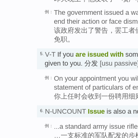
The government issued a war
例：
end their action or face dism
该政府发出了警告，罢工者
免职。
V-T
If you
are issued with
somet
5.
given to you. 分发
[usu passive
On your appointment you will
例：
statement of particulars of 
你上任时会收到一份聘用细
N-UNCOUNT
Issue
is also a
6.
...a standard army issue rifle
例：
…一支标准的军队配发的步