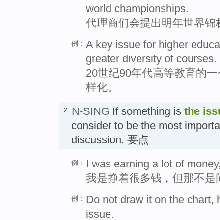
world championships.
代理商们会提出明年世界锦
A key issue for higher educa
例：
greater diversity of courses.
20世纪90年代高等教育的
样化。
N-SING
If something is
the iss
2.
consider to be the most importan
discussion. 要点
I was earning a lot of money,
例：
我是挣着很多钱，但那不是
Do not draw it on the chart, 
例：
issue.