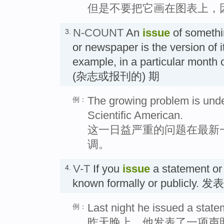
但是不要把它画在图表上，
N-COUNT
An
issue
of somethi
3.
or newspaper is the version of it
example, in a particular month o
(杂志或报刊的) 期
The growing problem is under
例：
Scientific American.
这一日益严重的问题在最新
调。
V-T
If you
issue
a statement or
4.
known formally or publicly.
Last night he issued a state
例：
昨天晚上，他发表了一项声