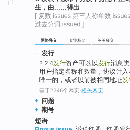
生，由……得出
go
[ 复数 issues 第三人称单数 issues
top
过去分词 issued ]
网络释义
专业释义
英英释义
发行
2.2.4
发行
资产可以以
发行
消息类
用户指定名称和数量，协议计入
唯一的，或者以前被相同地址
发
基于2246个网页
-
相关网页
问题
期号
短语
Bonus issue
派送红股 ; 红股发行 