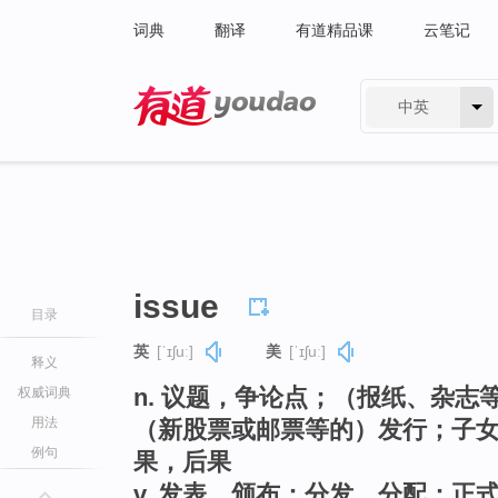
词典
翻译
有道精品课
云笔记
中英
有道 - 网易旗下搜索
issue
目录
英
[ˈɪʃuː]
美
[ˈɪʃuː]
释义
n. 议题，争论点；（报纸、杂
权威词典
用法
（新股票或邮票等的）发行；子女
例句
果，后果
v. 发表，颁布；分发，分配；