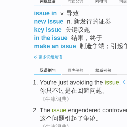
词组短语
同近义词
同根词
词语
issue in
v. 导致
new issue
n. 新发行的证券
key issue
关键议题
in the issue
结果，终于
make an issue
制造争端；引起
更多
词组短语
双语例句
原声例句
权威例句
You
're just
avoiding
the
issue
.
你
只不过
是在
回避
问题。
《牛津词典》
The
issue
engendered
controver
这个
问题
引起了
争论。
《牛津词典》