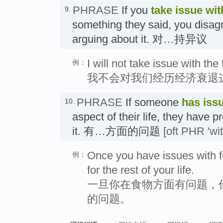
PHRASE
If you
take issue wit
9.
something they said, you disagr
arguing about it. 对…持异议
I will not take issue with th
例：
我不会对我们经历经济衰退
PHRASE
If someone
has iss
10.
aspect of their life, they have
it. 有…方面的问题
[oft PHR 'wit
Once you have issues with f
例：
for the rest of your life.
一旦你在食物方面有问题，
的问题。