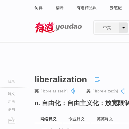
词典
翻译
有道精品课
云笔记
中英
有道 - 网易旗下搜索
liberalization
目录
英
[ˌlɪbrəlaɪˈzeɪʃn]
美
[ˌlɪbrələˈzeɪʃn]
释义
n. 自由化；自由主义化；放宽限
用法
例句
网络释义
专业释义
英英释义
go