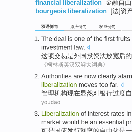
financial liberalization
金融自由
bourgeois liberalization
[法]资
双语例句
原声例句
权威例句
The deal
is
one
of
the
first
fruits
investment law
.
这项
交易
是
外国
投资法
放宽
后
的
《柯林斯英汉双解大词典》
Authorities
are now
clearly
alar
liberalization
moves too far.
管理机构
现在
显然
对
银行
过度自
youdao
Liberalization
of
interest rates
in
market would
be
an
essential
pr
可是
国债
发行
利率
的
自由化
是
一