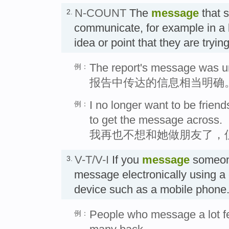
N-COUNT
The
message
that s
2.
communicate, for example in a b
idea or point that they are tr
The report's message was u
例：
报告中传达的信息相当明确
I no longer want to be friend
例：
to get the message across.
我再也不想和她做朋友了，
V-T/V-I
If you
message
someon
3.
message electronically using a
device such as a mobile pho
People who message a lot fee
例：