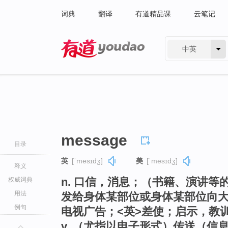
词典
翻译
有道精品课
云笔记
中英
有道 - 网易旗下搜索
message
目录
英
[ˈmesɪdʒ]
美
[ˈmesɪdʒ]
释义
n. 口信，消息；（书籍、演讲
权威词典
用法
发给身体某部位或身体某部位向大
例句
电视广告；<英>差使；启示，教
v. （尤指以电子形式）传送（信