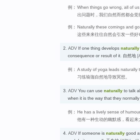
例：
When things go wrong, all of us 
出问题时，我们自然而然都会觉
例：
Naturally these comings and goi
这些来来往往自然会引发一些好
2.
ADV
If one thing develops
naturally
consequence or result of it. 自然地
[
例：
A study of yoga leads naturally 
习练瑜珈自然地导致冥想。
3.
ADV
You can use
naturally
to talk 
when it is the way that they norma
例：
He has a lively sense of humour
他有一种生动的幽默感，看起来
4.
ADV
If someone is
naturally
good at