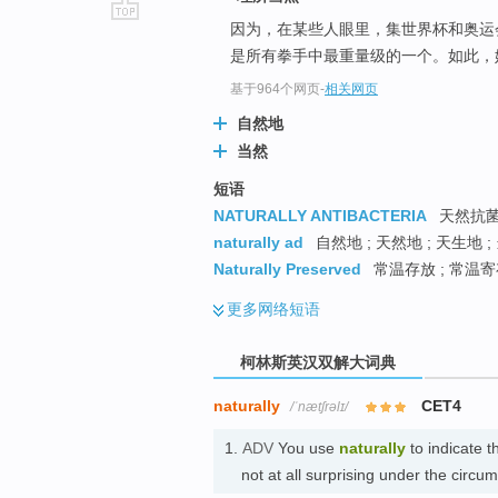
因为，在某些人眼里，集世界杯和奥运
go
是所有拳手中最重量级的一个。如此，
top
基于964个网页
-
相关网页
自然地
当然
短语
NATURALLY ANTIBACTERIA
天然抗菌
naturally ad
自然地 ; 天然地 ; 天生地 ;
Naturally Preserved
常温存放 ; 常温
更多
网络短语
柯林斯英汉双解大词典
naturally
CET4
/ˈnætʃrəlɪ/
1.
ADV
You use
naturally
to indicate t
not at all surprising under the c