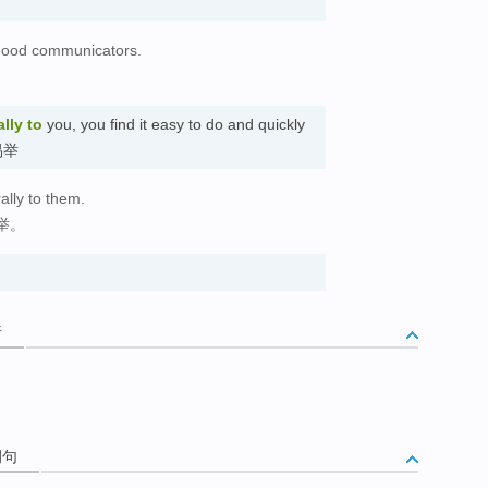
 good communicators.
lly
to
you, you find it easy to do and quickly
而易举
lly to them.
举。
析
例句