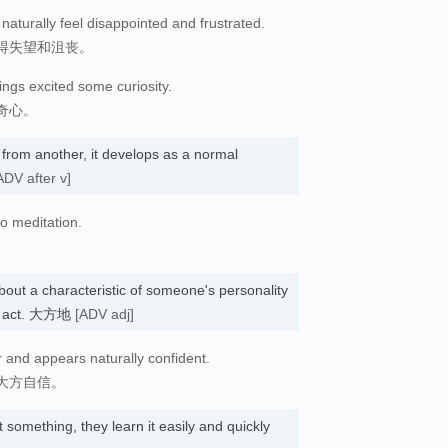
naturally feel disappointed and frustrated.
得失望和沮丧。
ngs excited some curiosity.
奇心。
from another, it develops as a normal
ADV after v]
to meditation.
about a characteristic of someone's personality
lly act. 大方地
[ADV adj]
 and appears naturally confident.
大方自信。
 something, they learn it easily and quickly