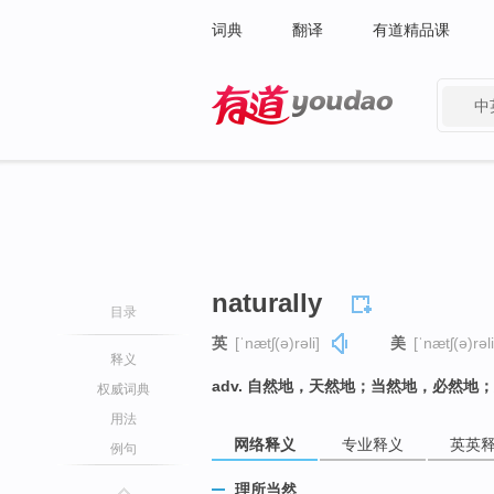
词典
翻译
有道精品课
中
有道 - 网易旗下搜索
naturally
目录
英
[ˈnætʃ(ə)rəli]
美
[ˈnætʃ(ə)rəli
释义
adv. 自然地，天然地；当然地，必然
权威词典
用法
网络释义
专业释义
英英
例句
理所当然