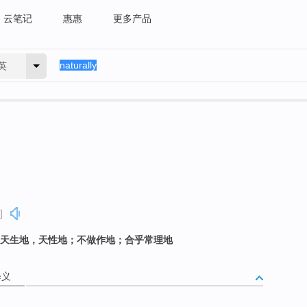
云笔记
惠惠
更多产品
英
]
地；天生地，天性地；不做作地；合乎常理地
释义