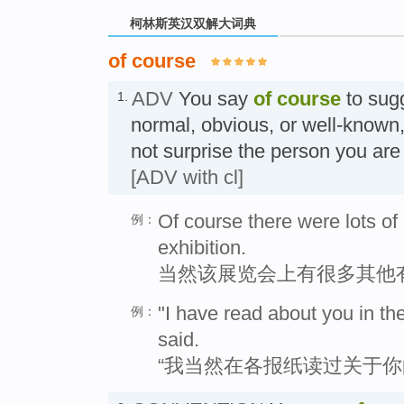
柯林斯英汉双解大词典
of course
ADV
You say
of course
to sugg
1.
normal, obvious, or well-known,
not surprise the person you ar
[ADV with cl]
Of course there were lots of 
例：
exhibition.
当然该展览会上有很多其他
"I have read about you in th
例：
said.
“我当然在各报纸读过关于你