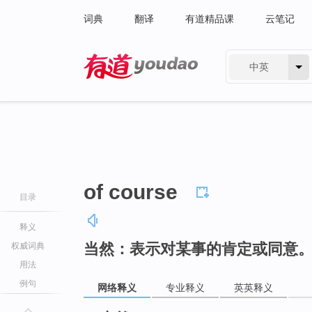
词典
翻译
有道精品课
云笔记
中英
有道 - 网易旗下搜索
of course
目录
释义
当然：表示对某事的肯定或同意
权威词典
用法
例句
网络释义
专业释义
英英释义