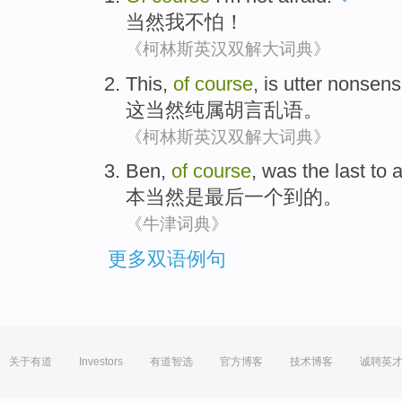
当然
我
不怕
！
《柯林斯英汉双解大词典》
This
,
of
course
, is
utter nonsen
这
当然
纯属
胡言乱语
。
《柯林斯英汉双解大词典》
Ben
,
of
course
,
was
the last
to a
本
当然
是
最后
一个到的。
《牛津词典》
更多双语例句
关于有道
Investors
有道智选
官方博客
技术博客
诚聘英