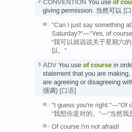
CONVENTION
You use
of cou
2.
giving permission. 当然可以
[口
"Can I just say something a
例：
Saturday?"—"Yes, of course
“我可以就说说关于星期六的
以。”
ADV
You use
of course
in ord
3.
statement that you are making,
are agreeing or disagreeing 
强调)
[口语]
"I guess you're right."—"Of c
例：
“我想你是对的。”—“当然我
Of course I'm not afraid!
例：