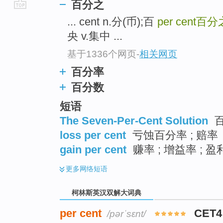
百分之
go
... cent n.分(币);百
per cent
百分
top
央 v.集中 ...
基于1336个网页
-
相关网页
百分率
百分数
短语
The Seven-Per-Cent Solution
百
loss per cent
亏蚀百分率 ; 赔率
gain per cent
赚率 ; 增益率 ; 
更多
网络短语
柯林斯英汉双解大词典
per cent
CET4
/pərˈsɛnt/