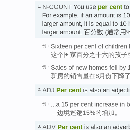
N-COUNT
You use
per cent
to
1.
For example, if an amount is 10
larger amount, it is equal to 10
larger amount. 百分数 (通常
Sixteen per cent of children l
例：
这个国家百分之十六的孩子
Sales of new homes fell by 1
例：
新房的销售量在8月份下降了1
ADJ
Per cent
is also an adj
2.
...a 15 per cent increase in b
例：
…边境巡逻15%的增加。
ADV
Per cent
is also an ad
3.