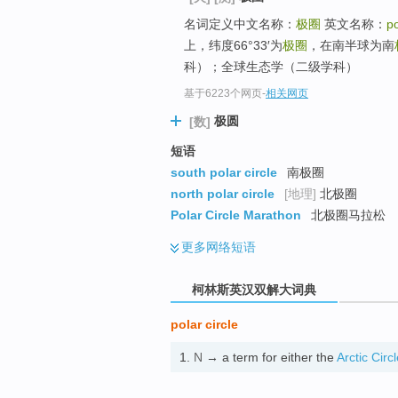
go
名词定义中文名称：
极圈
英文名称：
po
top
上，纬度66°33′为
极圈
，在南半球为南
科）；全球生态学（二级学科）
基于6223个网页
-
相关网页
极圆
[数]
短语
south polar circle
南极圈
north polar circle
[地理]
北极圈
Polar Circle Marathon
北极圈马拉松
更多
网络短语
柯林斯英汉双解大词典
polar circle
1.
N
→ a term for either the
Arctic Circ