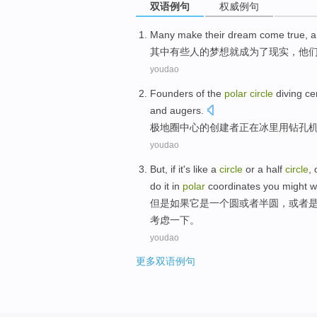
双语例句
权威例句
Many
make
their
dream come
true
, 
其中有些人
的
梦想
就
成为
了
现实
，
他
youdao
Founders
of
the
polar
circle
diving
ce
and
augers
.
极地
圈
中心
的
创建者
正在
冰
里
用
钻孔
youdao
But
,
if
it
's
like
a
circle
or
a half
circle
,
do it
in
polar
coordinates
you
might w
但是
如果
它
是
一个
圆
或者
半圆
，或者
考虑
一下。
youdao
更多双语例句