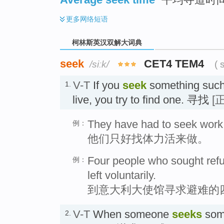
更多
网络短语
柯林斯英汉双解大词典
seek
CET4 TEM4
/siːk/
( 
V-T
If you
seek
something such 
1.
live, you try to find one. 寻找
[
They have had to seek work 
例：
他们只好找体力活来做。
Four people who sought refu
例：
left voluntarily.
到意大利大使馆寻求避难的
V-T
When someone
seeks
some
2.