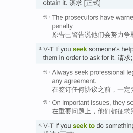
obtain it. 谋求
[正式]
The prosecutors have warned
例：
penalty.
原告已警告说他们会努力争
V-T
If you
seek
someone's help 
3.
them in order to ask for it. 
Always seek professional leg
例：
any agreement.
在签订任何协议之前，一定
On important issues, they s
例：
在重要问题上，他们都征求
V-T
If you
seek
to
do something,
4.