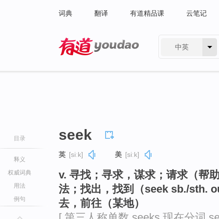
词典
翻译
有道精品课
云笔记
中英
有道 - 网易旗下搜索
seek
目录
英
[siːk]
美
[siːk]
释义
v. 寻找；寻求，谋求；请求（
权威词典
用法
法；找出，找到（seek sb./sth
例句
去，前往（某地）
[ 第三人称单数 seeks 现在分词 se