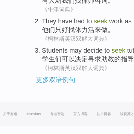
有人
劝
我们
找
律师
咨询。
《牛津词典》
They
have had
to
seek
work as 
他们
只好
找
体力
活来做。
《柯林斯英汉双解大词典》
Students
may
decide
to
seek
tu
学生们
可以
决定
寻求
助教
的
指导
《柯林斯英汉双解大词典》
更多双语例句
关于有道
Investors
有道智选
官方博客
技术博客
诚聘英