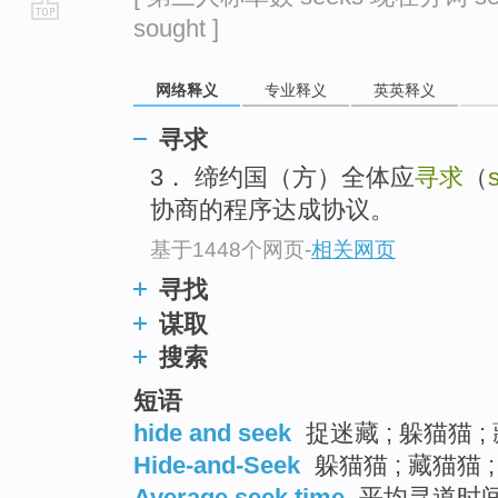
sought ]
go
top
网络释义
专业释义
英英释义
寻求
3． 缔约国（方）全体应
寻求
（
协商的程序达成协议。
基于1448个网页
-
相关网页
寻找
谋取
搜索
短语
hide and seek
捉迷藏 ; 躲猫猫 ;
Hide-and-Seek
躲猫猫 ; 藏猫猫 
Average seek time
平均寻道时间 